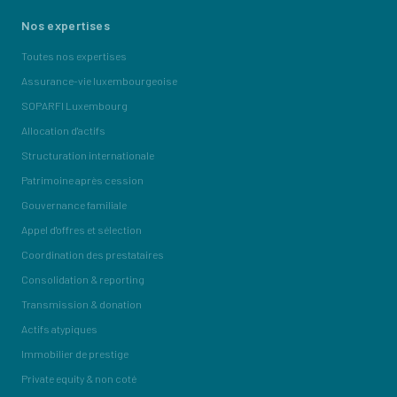
Nos expertises
Toutes nos expertises
Assurance-vie luxembourgeoise
SOPARFI Luxembourg
Allocation d'actifs
Structuration internationale
Patrimoine après cession
Gouvernance familiale
Appel d'offres et sélection
Coordination des prestataires
Consolidation & reporting
Transmission & donation
Actifs atypiques
Immobilier de prestige
Private equity & non coté