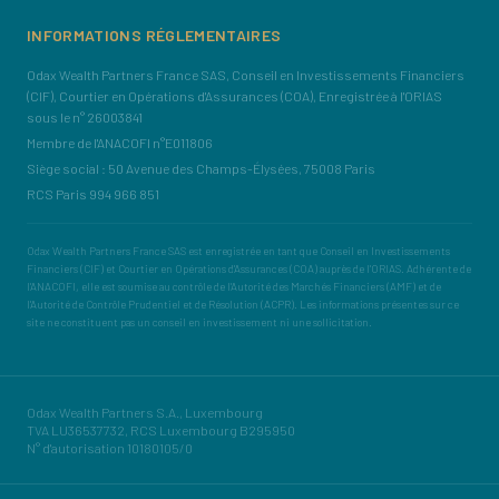
INFORMATIONS RÉGLEMENTAIRES
Odax Wealth Partners France SAS, Conseil en Investissements Financiers
(CIF), Courtier en Opérations d'Assurances (COA), Enregistrée à l'ORIAS
sous le n° 26003841
Membre de l'ANACOFI n°E011806
Siège social : 50 Avenue des Champs-Élysées, 75008 Paris
RCS Paris 994 966 851
Odax Wealth Partners France SAS est enregistrée en tant que Conseil en Investissements
Financiers (CIF) et Courtier en Opérations d'Assurances (COA) auprès de l'ORIAS. Adhérente de
l'ANACOFI, elle est soumise au contrôle de l'Autorité des Marchés Financiers (AMF) et de
l'Autorité de Contrôle Prudentiel et de Résolution (ACPR). Les informations présentes sur ce
site ne constituent pas un conseil en investissement ni une sollicitation.
Odax Wealth Partners S.A., Luxembourg
TVA LU36537732, RCS Luxembourg B295950
N° d'autorisation 10180105/0