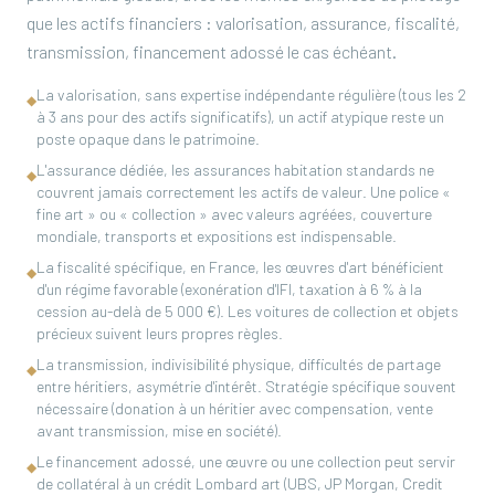
que les actifs financiers : valorisation, assurance, fiscalité,
transmission, financement adossé le cas échéant.
La valorisation, sans expertise indépendante régulière (tous les 2
◆
à 3 ans pour des actifs significatifs), un actif atypique reste un
poste opaque dans le patrimoine.
L'assurance dédiée, les assurances habitation standards ne
◆
couvrent jamais correctement les actifs de valeur. Une police «
fine art » ou « collection » avec valeurs agréées, couverture
mondiale, transports et expositions est indispensable.
La fiscalité spécifique, en France, les œuvres d'art bénéficient
◆
d'un régime favorable (exonération d'IFI, taxation à 6 % à la
cession au-delà de 5 000 €). Les voitures de collection et objets
précieux suivent leurs propres règles.
La transmission, indivisibilité physique, difficultés de partage
◆
entre héritiers, asymétrie d'intérêt. Stratégie spécifique souvent
nécessaire (donation à un héritier avec compensation, vente
avant transmission, mise en société).
Le financement adossé, une œuvre ou une collection peut servir
◆
de collatéral à un crédit Lombard art (UBS, JP Morgan, Credit