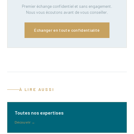
Premier échange confidentiel et sans engagement.
Nous vous écoutons avant de vous conseiller.
Échanger en toute confidentialité
À LIRE AUSSI
Toutes nos expertises
Découvrir
→