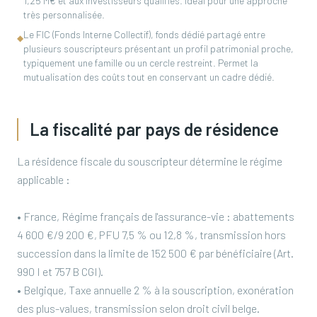
1,25 M€ et aux investisseurs qualifiés. Idéal pour une approche
très personnalisée.
Le FIC (Fonds Interne Collectif), fonds dédié partagé entre
◆
plusieurs souscripteurs présentant un profil patrimonial proche,
typiquement une famille ou un cercle restreint. Permet la
mutualisation des coûts tout en conservant un cadre dédié.
La fiscalité par pays de résidence
La résidence fiscale du souscripteur détermine le régime
applicable :
• France, Régime français de l'assurance-vie : abattements
4 600 €/9 200 €, PFU 7,5 % ou 12,8 %, transmission hors
succession dans la limite de 152 500 € par bénéficiaire (Art.
990 I et 757 B CGI).
• Belgique, Taxe annuelle 2 % à la souscription, exonération
des plus-values, transmission selon droit civil belge.