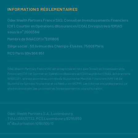
INFORMATIONS RÉGLEMENTAIRES
Odax Wealth Partners France SAS, Conseil en Investissements Financiers
(CIF), Courtier en Opérations d'Assurances (COA), Enregistrée à l'ORIAS
sous le n° 26003841
Membre de l'ANACOFI n°E011806
Siège social : 50 Avenue des Champs-Élysées, 75008 Paris
RCS Paris 994 966 851
Odax Wealth Partners France SAS est enregistrée en tant que Conseil en Investissements
Financiers (CIF) et Courtier en Opérations d'Assurances (COA) auprès de l'ORIAS. Adhérente de
l'ANACOFI, elle est soumise au contrôle de l'Autorité des Marchés Financiers (AMF) et de
l'Autorité de Contrôle Prudentiel et de Résolution (ACPR). Les informations présentes sur ce
site ne constituent pas un conseil en investissement ni une sollicitation.
Odax Wealth Partners S.A., Luxembourg
TVA LU36537732, RCS Luxembourg B295950
N° d'autorisation 10180105/0