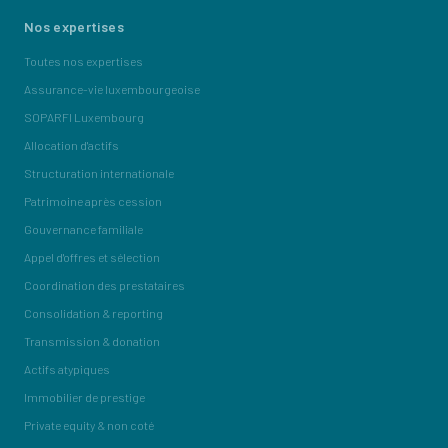
Nos expertises
Toutes nos expertises
Assurance-vie luxembourgeoise
SOPARFI Luxembourg
Allocation d'actifs
Structuration internationale
Patrimoine après cession
Gouvernance familiale
Appel d'offres et sélection
Coordination des prestataires
Consolidation & reporting
Transmission & donation
Actifs atypiques
Immobilier de prestige
Private equity & non coté