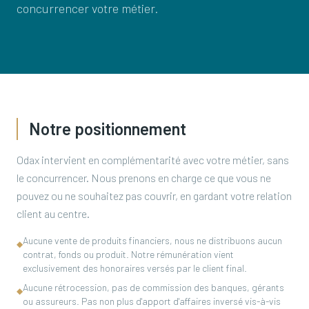
concurrencer votre métier.
Notre positionnement
Odax intervient en complémentarité avec votre métier, sans
le concurrencer. Nous prenons en charge ce que vous ne
pouvez ou ne souhaitez pas couvrir, en gardant votre relation
client au centre.
Aucune vente de produits financiers, nous ne distribuons aucun
◆
contrat, fonds ou produit. Notre rémunération vient
exclusivement des honoraires versés par le client final.
Aucune rétrocession, pas de commission des banques, gérants
◆
ou assureurs. Pas non plus d'apport d'affaires inversé vis-à-vis