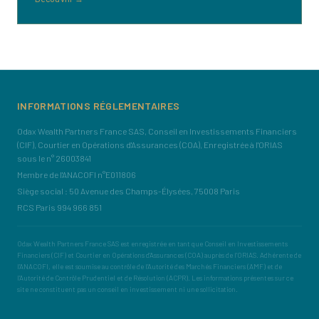
INFORMATIONS RÉGLEMENTAIRES
Odax Wealth Partners France SAS, Conseil en Investissements Financiers
(CIF), Courtier en Opérations d'Assurances (COA), Enregistrée à l'ORIAS
sous le n° 26003841
Membre de l'ANACOFI n°E011806
Siège social : 50 Avenue des Champs-Élysées, 75008 Paris
RCS Paris 994 966 851
Odax Wealth Partners France SAS est enregistrée en tant que Conseil en Investissements
Financiers (CIF) et Courtier en Opérations d'Assurances (COA) auprès de l'ORIAS. Adhérente de
l'ANACOFI, elle est soumise au contrôle de l'Autorité des Marchés Financiers (AMF) et de
l'Autorité de Contrôle Prudentiel et de Résolution (ACPR). Les informations présentes sur ce
site ne constituent pas un conseil en investissement ni une sollicitation.