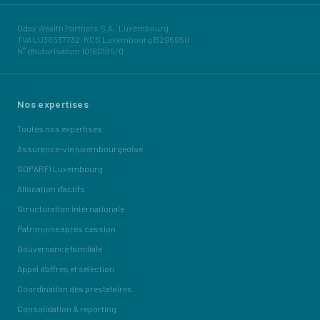
Odax Wealth Partners S.A., Luxembourg
TVA LU36537732, RCS Luxembourg B295950
N° d'autorisation 10180105/0
Nos expertises
Toutes nos expertises
Assurance-vie luxembourgeoise
SOPARFI Luxembourg
Allocation d'actifs
Structuration internationale
Patrimoine après cession
Gouvernance familiale
Appel d'offres et sélection
Coordination des prestataires
Consolidation & reporting