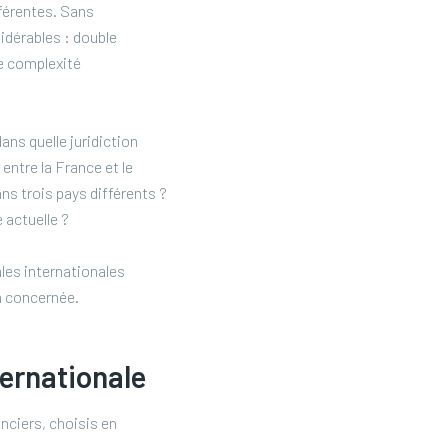
fférentes. Sans
idérables : double
e complexité
ans quelle juridiction
entre la France et le
ns trois pays différents ?
 actuelle ?
les internationales
on concernée.
ternationale
anciers, choisis en