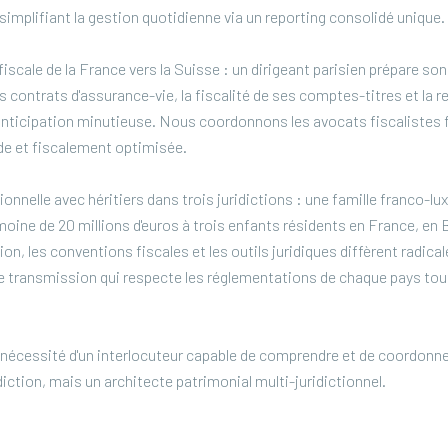
simplifiant la gestion quotidienne via un reporting consolidé unique.
cale de la France vers la Suisse : un dirigeant parisien prépare son 
es contrats d'assurance-vie, la fiscalité de ses comptes-titres et la 
anticipation minutieuse. Nous coordonnons les avocats fiscalistes 
ide et fiscalement optimisée.
onnelle avec héritiers dans trois juridictions : une famille franco-l
oine de 20 millions d'euros à trois enfants résidents en France, en
on, les conventions fiscales et les outils juridiques diffèrent radical
 transmission qui respecte les réglementations de chaque pays tou
la nécessité d'un interlocuteur capable de comprendre et de coordonne
idiction, mais un architecte patrimonial multi-juridictionnel.