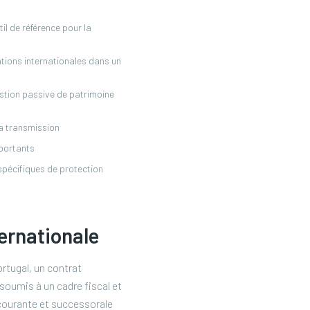
til de référence pour la
ations internationales dans un
estion passive de patrimoine
la transmission
mportants
spécifiques de protection
ernationale
ortugal, un contrat
soumis à un cadre fiscal et
é courante et successorale