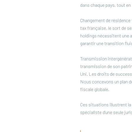
dans chaque pays, tout en 
Changement de résidence fis
tax française, le sort de s
holdings nécessitent une 
garantir une transition flu
Transmission intergénérati
transmission de son patrim
Uni. Les droits de successi
Nous concevons un plan de
fiscale globale.
Ces situations illustrent 
spécialiste d'une seule jur