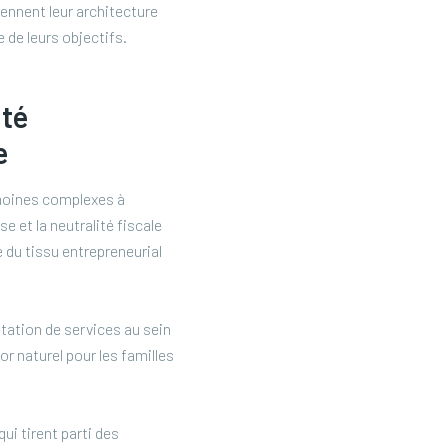
ennent leur architecture
e de leurs objectifs.
té
e
imoines complexes à
 et la neutralité fiscale
e du tissu entrepreneurial
station de services au sein
or naturel pour les familles
i tirent parti des