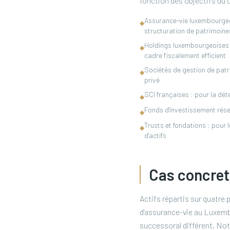
fonction des objectifs du cl
Assurance-vie luxembourgeoise
◆
structuration de patrimoine
Holdings luxembourgeoises (S
◆
cadre fiscalement efficient
Sociétés de gestion de patri
◆
privé
SCI françaises : pour la dé
◆
Fonds d'investissement réser
◆
Trusts et fondations : pour
◆
d'actifs
Cas concrets
Actifs répartis sur quatre 
d'assurance-vie au Luxembo
successoral différent. Notr