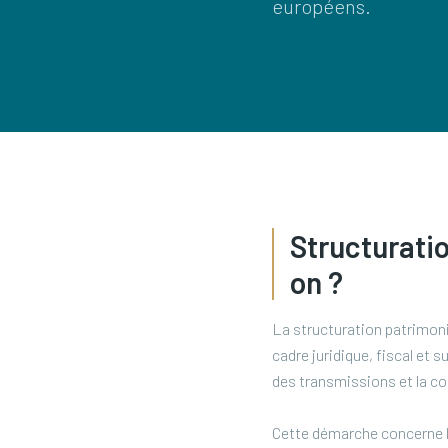
européens.
Structuratio
on ?
La structuration patrimonia
cadre juridique, fiscal et su
des transmissions et la c
Cette démarche concerne le