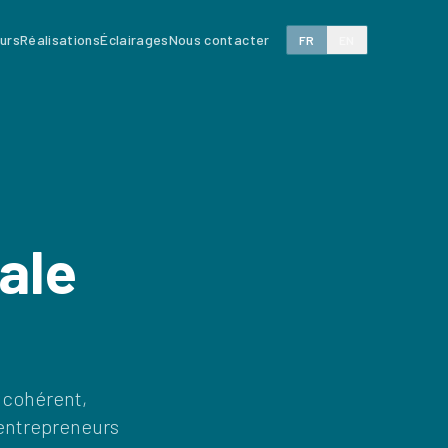
eurs
Réalisations
Éclairages
Nous contacter
FR
EN
ale
e cohérent,
 entrepreneurs