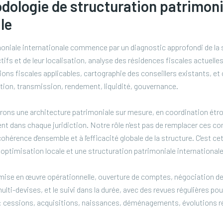
dologie de structuration patrimoni
le
oniale internationale commence par un diagnostic approfondi de la s
tifs et de leur localisation, analyse des résidences fiscales actuelles
ions fiscales applicables, cartographie des conseillers existants, 
ction, transmission, rendement, liquidité, gouvernance.
rons une architecture patrimoniale sur mesure, en coordination étro
ient dans chaque juridiction. Notre rôle n'est pas de remplacer ces co
 cohérence d'ensemble et à l'efficacité globale de la structure. C'est ce
e optimisation locale et une structuration patrimoniale international
mise en œuvre opérationnelle, ouverture de comptes, négociation de
lti-devises, et le suivi dans la durée, avec des revues régulières pou
t : cessions, acquisitions, naissances, déménagements, évolutions 