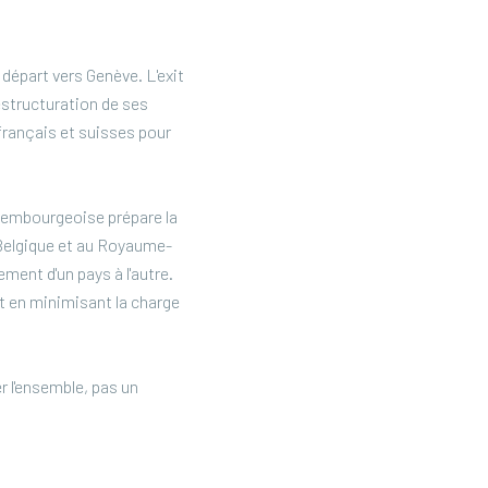
départ vers Genève. L'exit
restructuration de ses
français et suisses pour
uxembourgeoise prépare la
 Belgique et au Royaume-
ement d'un pays à l'autre.
t en minimisant la charge
r l'ensemble, pas un