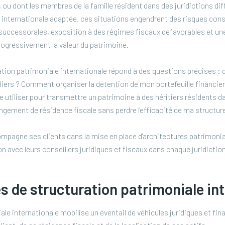
, ou dont les membres de la famille résident dans des juridictions di
 internationale adaptée, ces situations engendrent des risques cons
successorales, exposition à des régimes fiscaux défavorables et un
rogressivement la valeur du patrimoine.
tion patrimoniale internationale répond à des questions précises : d
iers ? Comment organiser la détention de mon portefeuille financier 
 utiliser pour transmettre un patrimoine à des héritiers résidents da
ement de résidence fiscale sans perdre l'efficacité de ma structure
pagne ses clients dans la mise en place d'architectures patrimonia
n avec leurs conseillers juridiques et fiscaux dans chaque juridicti
s de structuration patrimoniale in
le internationale mobilise un éventail de véhicules juridiques et fin