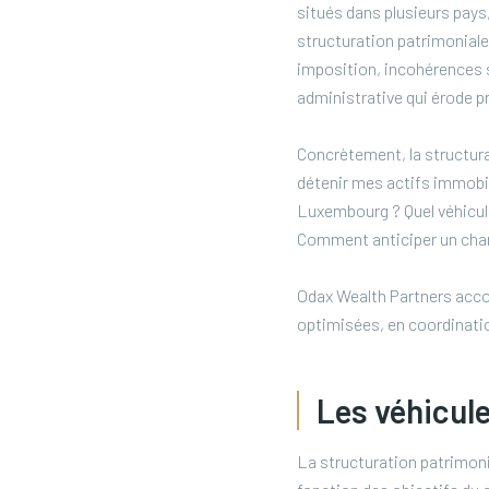
situés dans plusieurs pays
structuration patrimoniale
imposition, incohérences 
administrative qui érode p
Concrètement, la structura
détenir mes actifs immobil
Luxembourg ? Quel véhicule
Comment anticiper un chang
Odax Wealth Partners accom
optimisées, en coordinatio
Les véhicule
La structuration patrimonia