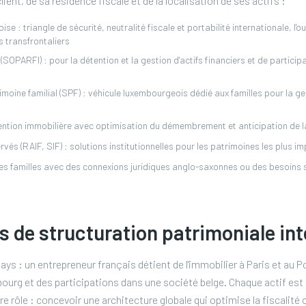
ient, de sa résidence fiscale et de la localisation de ses actifs :
 : triangle de sécurité, neutralité fiscale et portabilité internationale, l'ou
s transfrontaliers
OPARFI) : pour la détention et la gestion d'actifs financiers et de particip
moine familial (SPF) : véhicule luxembourgeois dédié aux familles pour la g
tention immobilière avec optimisation du démembrement et anticipation de 
vés (RAIF, SIF) : solutions institutionnelles pour les patrimoines les plus i
 les familles avec des connexions juridiques anglo-saxonnes ou des besoins 
 de structuration patrimoniale int
pays : un entrepreneur français détient de l'immobilier à Paris et au P
urg et des participations dans une société belge. Chaque actif est 
e rôle : concevoir une architecture globale qui optimise la fiscalit