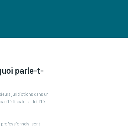
quoi parle-t-
sieurs juridictions dans un
acité fiscale, la fluidité
, professionnels, sont