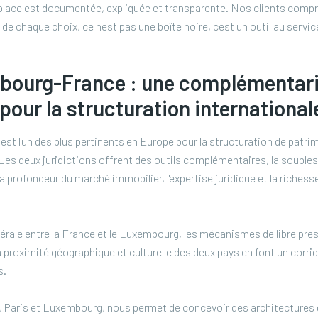
place est documentée, expliquée et transparente. Nos clients compr
de chaque choix, ce n'est pas une boîte noire, c'est un outil au servic
bourg-France : une complémentari
pour la structuration international
t l'un des plus pertinents en Europe pour la structuration de patr
es deux juridictions offrent des outils complémentaires, la souplesse
 profondeur du marché immobilier, l'expertise juridique et la richess
térale entre la France et le Luxembourg, les mécanismes de libre pre
a proximité géographique et culturelle des deux pays en font un corrid
s.
 Paris et Luxembourg, nous permet de concevoir des architectures qu