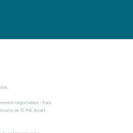
oine.
iennent négociables : frais
imoine de 10 M€, l'écart