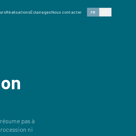
eurs
Réalisations
Éclairages
Nous contacter
FR
EN
ion
 résume pas à
rocession ni