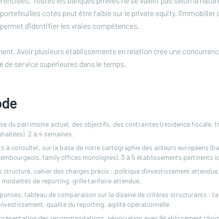
érenciées. Toutes les banques privées ne se valent pas selon la natu
ortefeuilles cotés peut être faible sur le private equity, l'immobilier
permet d'identifier les vraies compétences.
nent. Avoir plusieurs établissements en relation crée une concurrence
té de service supérieures dans le temps.
ode
 du patrimoine actuel, des objectifs, des contraintes (résidence fiscale, tr
uhaitées). 2 à 4 semaines.
s à consulter, sur la base de notre cartographie des acteurs européens (b
embourgeois, family offices monolignes), 3 à 5 établissements pertinents id
s structuré, cahier des charges précis : politique d'investissement attendue,
modalités de reporting, grille tarifaire attendue.
nses, tableau de comparaison sur la dizaine de critères structurants : tari
investissement, qualité du reporting, agilité opérationnelle.
, présentation des recommandations, négociation avec l'établissement chois