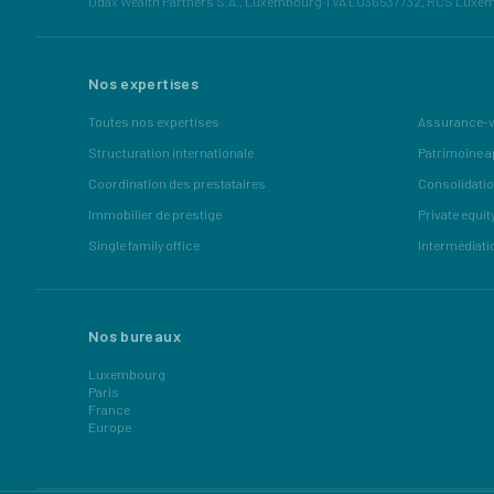
Odax Wealth Partners S.A., Luxembourg
·
TVA LU36537732, RCS Luxe
Nos expertises
Toutes nos expertises
Assurance-v
Structuration internationale
Patrimoine a
Coordination des prestataires
Consolidatio
Immobilier de prestige
Private equit
Single family office
Intermédiati
Nos bureaux
Luxembourg
Paris
France
Europe