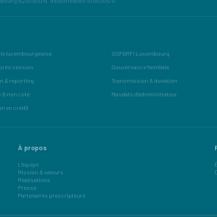
mbourg B295950
·
N° d'autorisation 10180105/0
ie luxembourgeoise
SOPARFI Luxembourg
près cession
Gouvernance familiale
n & reporting
Transmission & donation
y & non coté
Mandats d'administrateur
on en crédit
À propos
L'équipe
Mission & valeurs
Réalisations
Presse
Partenaires prescripteurs