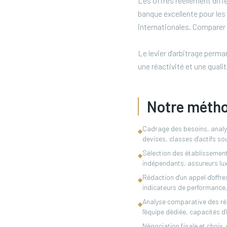
Les offres réellement diff
banque excellente pour les p
internationales. Comparer 
Le levier d'arbitrage perma
une réactivité et une quali
Notre méth
Cadrage des besoins, analyse
◆
devises, classes d'actifs so
Sélection des établissement
◆
indépendants, assureurs lux
Rédaction d'un appel d'offre
◆
indicateurs de performance, 
Analyse comparative des répo
◆
l'équipe dédiée, capacités d'
Négociation finale et choix