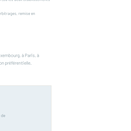
rbitrages, remise en
xembourg, à Paris, à
n préférentielle.
 de