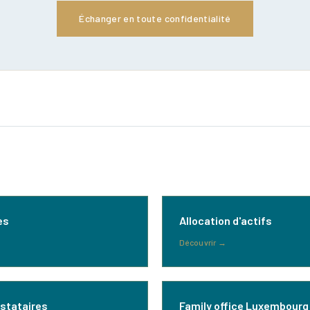
Échanger en toute confidentialité
es
Allocation d'actifs
Découvrir
→
estataires
Family office Luxembourg