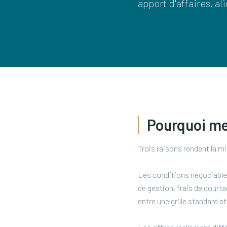
apport d'affaires, al
Pourquoi me
Trois raisons rendent la m
Les conditions négociables
de gestion, frais de court
entre une grille standard e