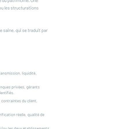
re du patrimoine. Une
 ou les structurations
 saine, qui se traduit par
ansmission, liquidité,
anques privées, gérants
entifiés.
 contraintes du client,
fication réelle, qualité de
i (ou les deux établissements