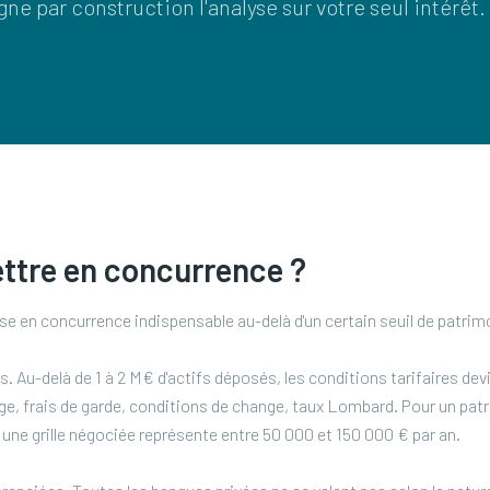
igne par construction l'analyse sur votre seul intérêt.
ttre en concurrence ?
ise en concurrence indispensable au-delà d'un certain seuil de patrim
. Au-delà de 1 à 2 M€ d'actifs déposés, les conditions tarifaires dev
age, frais de garde, conditions de change, taux Lombard. Pour un patr
t une grille négociée représente entre 50 000 et 150 000 € par an.