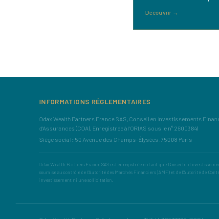
Découvrir
→
INFORMATIONS RÉGLEMENTAIRES
Odax Wealth Partners France SAS, Conseil en Investissements Financi
d'Assurances (COA), Enregistrée à l'ORIAS sous le n° 26003841
Siège social : 50 Avenue des Champs-Élysées, 75008 Paris
Odax Wealth Partners France SAS est enregistrée en tant que Conseil en Investissement
soumise au contrôle de l'Autorité des Marchés Financiers (AMF) et de l'Autorité de Cont
investissement ni une sollicitation.