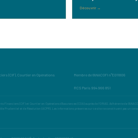
Découvrir
→
ers (CIF), Courtier en Opérations
Membre de l'ANACOFI n°E011806
RCS Paris 994 966 851
s Financiers (CIF) et Courtier en Opérations d'Assurances (COA) auprès de l'ORIAS. Adhérente de l'ANACOF
rôle Prudentiel et de Résolution (ACPR). Les informations présentes sur ce site ne constituent pas un cons