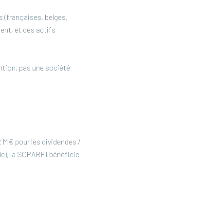
 (françaises, belges,
ent, et des actifs
ntion, pas une société
2 M€ pour les dividendes /
le), la SOPARFI bénéficie