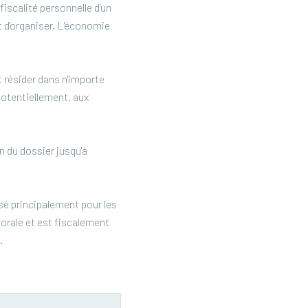
iscalité personnelle d'un
et d'organiser. L'économie
 résider dans n'importe
 potentiellement, aux
 du dossier jusqu'à
sé principalement pour les
morale et est fiscalement
.