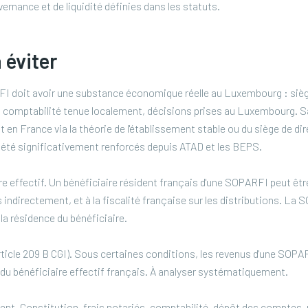
vernance et de liquidité définies dans les statuts.
 éviter
 doit avoir une substance économique réelle au Luxembourg : siège
, comptabilité tenue localement, décisions prises au Luxembourg. Sa
en France via la théorie de l'établissement stable ou du siège de dir
 été significativement renforcés depuis ATAD et les BEPS.
e effectif. Un bénéficiaire résident français d'une SOPARFI peut être
indirectement, et à la fiscalité française sur les distributions. La 
e la résidence du bénéficiaire.
ticle 209 B CGI). Sous certaines conditions, les revenus d'une SOPA
 du bénéficiaire effectif français. À analyser systématiquement.
nt. Constitution, frais notariés, comptabilité, dépôt des comptes,