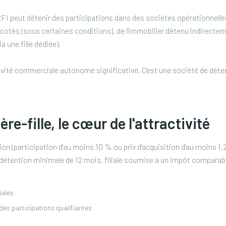
 peut détenir des participations dans des sociétés opérationnelles
es cotés (sous certaines conditions), de l'immobilier détenu indirectem
a une fille dédiée).
ctivité commerciale autonome significative. C'est une société de déte
re-fille, le cœur de l'attractivité
on (participation d'au moins 10 % ou prix d'acquisition d'au moins 1,
 détention minimale de 12 mois, filiale soumise à un impôt comparab
iales
des participations qualifiantes