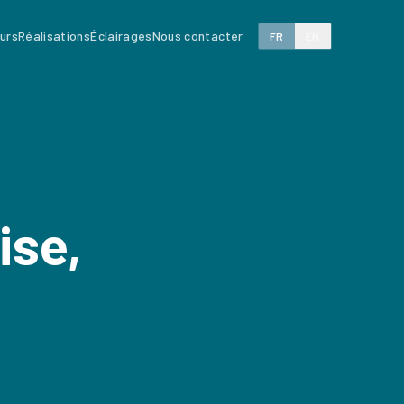
eurs
Réalisations
Éclairages
Nous contacter
FR
EN
ise,