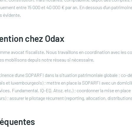
uement entre 15 000 et 40 000 € par an. En dessous d'un patrimoin
s évidente.
vention chez Odax
me avocat fiscaliste. Nous travaillons en coordination avec les con
 les mobilisons depuis notre réseau si nécessaire.
rtinence d'une SOPARFI dans la situation patrimoniale globale ; co-déf
çais et luxembourgeois) ; mettre en place la SOPARFI avec un domicili
vices, Fundamental, IQ-EQ, Atoz, etc.) ; coordonner la mise en place
) ; assurer le pilotage récurrent (reporting, allocation, distributions
réquentes