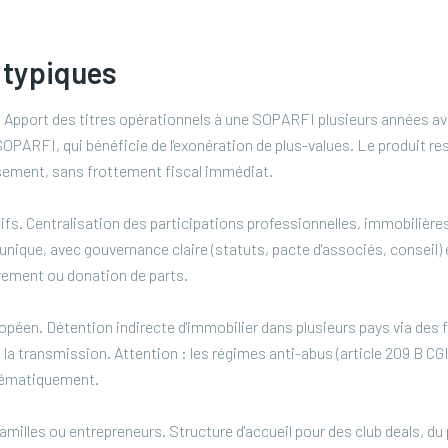
 typiques
. Apport des titres opérationnels à une SOPARFI plusieurs années av
 SOPARFI, qui bénéficie de l'exonération de plus-values. Le produit res
ssement, sans frottement fiscal immédiat.
ifs. Centralisation des participations professionnelles, immobilières
unique, avec gouvernance claire (statuts, pacte d'associés, conseil) 
ement ou donation de parts.
péen. Détention indirecte d'immobilier dans plusieurs pays via des f
e la transmission. Attention : les régimes anti-abus (article 209 B C
stématiquement.
illes ou entrepreneurs. Structure d'accueil pour des club deals, du 