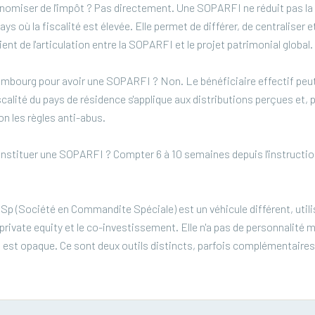
omiser de l'impôt ? Pas directement. Une SOPARFI ne réduit pas la f
ays où la fiscalité est élevée. Elle permet de différer, de centraliser 
vient de l'articulation entre la SOPARFI et le projet patrimonial global.
mbourg pour avoir une SOPARFI ? Non. Le bénéficiaire effectif peut
scalité du pays de résidence s'applique aux distributions perçues et,
n les règles anti-abus.
stituer une SOPARFI ? Compter 6 à 10 semaines depuis l'instruction
 (Société en Commandite Spéciale) est un véhicule différent, utili
private equity et le co-investissement. Elle n'a pas de personnalité 
est opaque. Ce sont deux outils distincts, parfois complémentaires