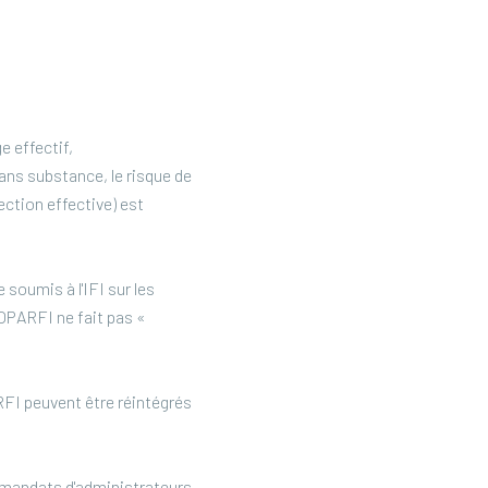
 effectif,
ns substance, le risque de
ection effective) est
 soumis à l'IFI sur les
SOPARFI ne fait pas «
RFI peuvent être réintégrés
 mandats d'administrateurs