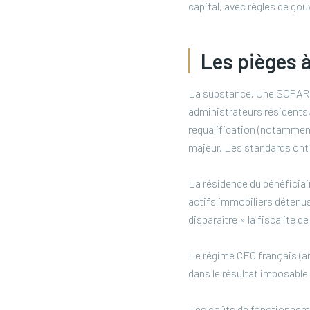
capital, avec règles de gou
Les pièges à
La substance. Une SOPARFI
administrateurs résidents
requalification (notamment 
majeur. Les standards ont
La résidence du bénéficiair
actifs immobiliers détenus 
disparaître » la fiscalité d
Le régime CFC français (ar
dans le résultat imposable
Les coûts de fonctionneme