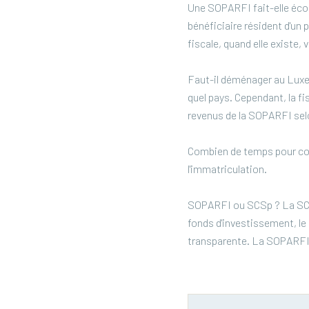
Une SOPARFI fait-elle écon
bénéficiaire résident d'un p
fiscale, quand elle existe, 
Faut-il déménager au Luxe
quel pays. Cependant, la fi
revenus de la SOPARFI selo
Combien de temps pour con
l'immatriculation.
SOPARFI ou SCSp ? La SCSp
fonds d'investissement, le 
transparente. La SOPARFI 