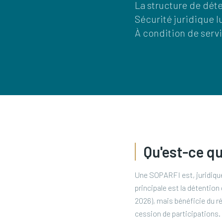
La structure de déte
Sécurité juridique 
À condition de servi
Qu'est-ce q
Une SOPARFI est, juridique
principale est la détention
2026), mais bénéficie du ré
cession de participations.