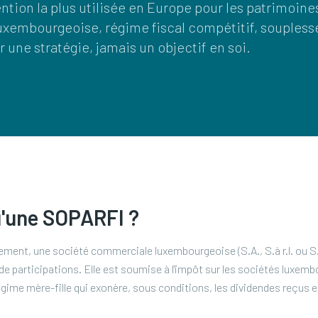
ntion la plus utilisée en Europe pour les patrimoine
luxembourgeoise, régime fiscal compétitif, soupless
r une stratégie, jamais un objectif en soi.
u'une SOPARFI ?
ment, une société commerciale luxembourgeoise (S.A., S.à r.l. ou S.C.
 de participations. Elle est soumise à l'impôt sur les sociétés luxe
gime mère-fille qui exonère, sous conditions, les dividendes reçus e