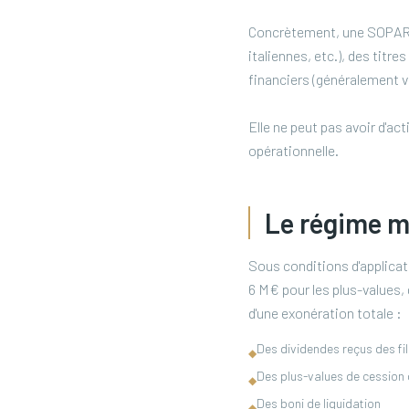
Concrètement, une SOPARFI
italiennes, etc.), des titr
financiers (généralement vi
Elle ne peut pas avoir d'a
opérationnelle.
Le régime mè
Sous conditions d'applicati
6 M€ pour les plus-values,
d'une exonération totale :
Des dividendes reçus des fil
◆
Des plus-values de cession 
◆
Des boni de liquidation
◆