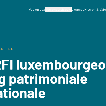
Vos enjeux
Nos expertises
L'équipe
Mission & Val
ERTISE
FI luxembourgeo
g patrimoniale
ationale