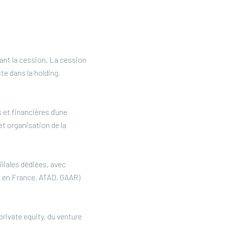
ant la cession. La cession
te dans la holding,
 et financières d'une
et organisation de la
iliales dédiées, avec
GI en France, ATAD, GAAR)
private equity, du venture