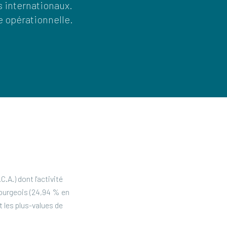
s internationaux.
e opérationnelle.
A.) dont l'activité
mbourgeois (24,94 % en
t les plus-values de