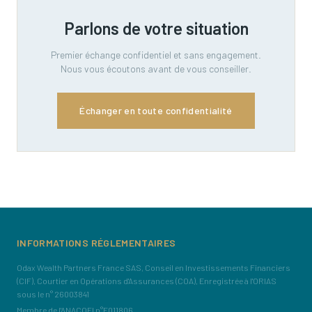
Parlons de votre situation
Premier échange confidentiel et sans engagement.
Nous vous écoutons avant de vous conseiller.
Échanger en toute confidentialité
INFORMATIONS RÉGLEMENTAIRES
Odax Wealth Partners France SAS, Conseil en Investissements Financiers
(CIF), Courtier en Opérations d'Assurances (COA), Enregistrée à l'ORIAS
sous le n° 26003841
Membre de l'ANACOFI n°E011806