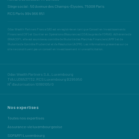
Siège social : 50 Avenue des Champs-Élysées, 75008 Paris
RCS Paris 994 966 851
Odax Wealth Partners France SAS est enregistrée en tant que Conseil en Investissements
Financiers (CIF) et Courtier en Opérations d'Assurances (COA) auprès de l'ORIAS. Adhérente de
l'ANACOFI, elle est soumise au contrôle de l'Autorité des Marchés Financiers (AMF) et de
l'Autorité de Contrôle Prudentiel et de Résolution (ACPR). Les informations présentes sur ce
site ne constituent pas un conseil en investissement ni une sollicitation.
Odax Wealth Partners S.A., Luxembourg
TVA LU36537732, RCS Luxembourg B295950
N° d'autorisation 10180105/0
Nos expertises
Toutes nos expertises
Assurance-vie luxembourgeoise
SOPARFI Luxembourg