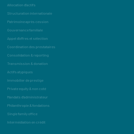
Allocation d'actifs
Structuration internationale
Patrimoine après cession
Gouvernance familiale
Appel d'offres et sélection
Coordination des prestataires
Consolidation & reporting
Transmission & donation
Actifs atypiques
Immobilier de prestige
Private equity & non coté
Mandats d'administrateur
Philanthropie & fondations
Single family office
Intermédiation en crédit