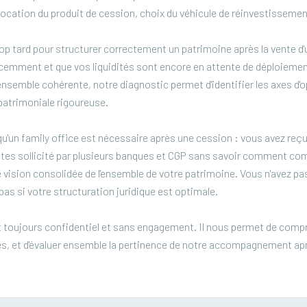
'allocation du produit de cession, choix du véhicule de réinvestissemen
trop tard pour structurer correctement un patrimoine après la vente d'
cemment et que vos liquidités sont encore en attente de déploiement
'ensemble cohérente, notre diagnostic permet d'identifier les axes d'
patrimoniale rigoureuse.
u'un family office est nécessaire après une cession : vous avez reçu 
êtes sollicité par plusieurs banques et CGP sans savoir comment com
 vision consolidée de l'ensemble de votre patrimoine. Vous n'avez pas
as si votre structuration juridique est optimale.
 toujours confidentiel et sans engagement. Il nous permet de compr
es, et d'évaluer ensemble la pertinence de notre accompagnement ap