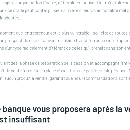
u capital, organisation fiscale, déterminent souvent la trajectoire pa
ur à ce stade peut coûter plusieurs millions d'euros en fiscalité mal o
 inadaptée.
moment que l'entrepreneur est le plus vulnérable : sollicité de toutes
i un prospect de choix, souvent en pleine transition personnelle aprè
s d'un type radicalement différent de celles qu'il prenait dans son en
vient dès la phase de préparation de la cession et accompagne l'ent
duit de vente à la mise en place d'une stratégie patrimoniale pérenne
on, aucun produit à vendre, garantit que nos recommandations sont 
 banque vous proposera après la ve
st insuffisant