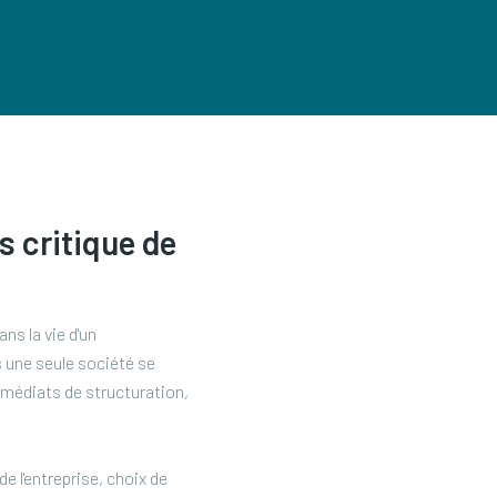
s critique de
ns la vie d'un
 une seule société se
immédiats de structuration,
e l'entreprise, choix de