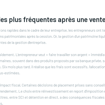
les plus fréquentes après une vente
ns rapides dans le cadre de leur entreprise, les entrepreneurs ont t
 patrimoniales après la cession. Or, la gestion d'un patrimoine liqui
es de la gestion d'entreprise.
rapidement. L'entrepreneur veut « faire travailler son argent » immédi
maines, souvent dans des produits proposés par sa banque privée, s
. Six mois plus tard, il réalise que les frais sont excessifs, l'allocati
ous-estimées.
l'impact fiscal. Certaines décisions de placement prises sans conseil
 rendement. Le choix entre réinvestissement en report d'imposition 
tres, entre SCI et détention en direct, a des conséquences fiscale
os.