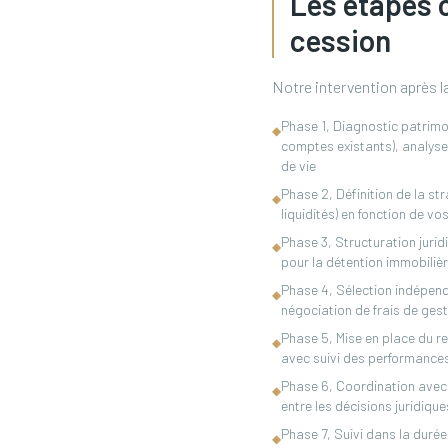
Les étapes 
cession
Notre intervention après la
Phase 1, Diagnostic patrimon
◆
comptes existants), analyse
de vie
Phase 2, Définition de la str
◆
liquidités) en fonction de v
Phase 3, Structuration jurid
◆
pour la détention immobiliè
Phase 4, Sélection indépend
◆
négociation de frais de gest
Phase 5, Mise en place du re
◆
avec suivi des performances,
Phase 6, Coordination avec 
◆
entre les décisions juridique
Phase 7, Suivi dans la durée 
◆