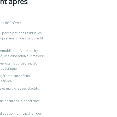
nt après
nt définies :
, participations résiduelles,
ompréhension de vos objectifs
immobilier, private equity,
sé, une allocation sur mesure
-vie luxembourgeoise, SCI
 spécifique
s gérants européens,
 service
 et multi-classes d'actifs,
nous assurons la cohérence
allocation, anticipation des