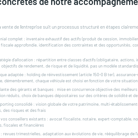
concrètes de notre accompagneme
 vente de l'entreprise suit un processus structuré en étapes claireme
ial complet : inventaire exhaustif des actifs (produit de cession, immobilier
 fiscale approfondie, identification des contraintes et des opportunités, c
atégie d'allocation : répartition entre classes d'actifs (obligataire, actions, 
os objectifs de rendement, de risque et de liquidité, pas un modèle standardi
ique adaptée : holding de réinvestissement (article 150-0 B ter), assurance
re, démembrement, chaque véhicule est choisi en fonction de votre situation
ante des gérants et banques : mise en concurrence objective des meilleur
ion réduits, choix de banques dépositaires sur des critères de solidité et de
porting consolidé : vision globale de votre patrimoine, multi-établissements
 des risques et des frais
vos conseillers existants : avocat fiscaliste, notaire, expert-comptable, 
s, fiscales et financières
: revues trimestrielles, adaptation aux évolutions de vie, rééquilibrage de l'