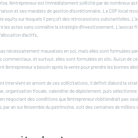
rise, l'entrepreneur est immédiatement sollicité par de nombreux ac
maison et ses mandats de gestion discrétionnaire. Le CGP local re
te equity sur lesquels il perçoit des rétrocessions substantielles. L
e les actes sans connaître la stratégie d'investissement. L'avocat fi
allocation d'actifs.
pas nécessairement mauvaises en soi, mais elles sont formulées par
s commerciaux, et surtout, elles sont formulées en silo. Aucun de ces
nt l'entrepreneur a besoin après la vente pour prendre les bonnes déc
t intervient en amont de ces sollicitations. Il définit d'abord la strat
que, organisation fiscale, calendrier de déploiement, puis sélectionne
 négociant des conditions que l'entrepreneur n'obtiendrait pas seul.
 par an sur l'ensemble du patrimoine, soit des centaines de milliers