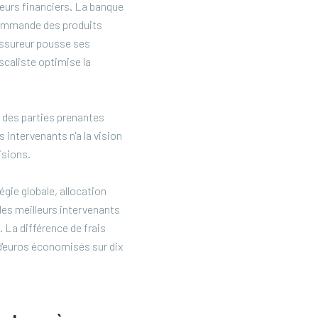
teurs financiers. La banque
commande des produits
'assureur pousse ses
scaliste optimise la
 des parties prenantes
 intervenants n'a la vision
isions.
égie globale, allocation
 les meilleurs intervenants
 La différence de frais
 d'euros économisés sur dix