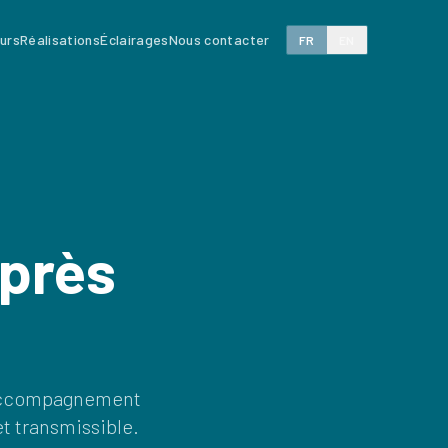
eurs
Réalisations
Éclairages
Nous contacter
FR
EN
après
Un accompagnement
t transmissible.