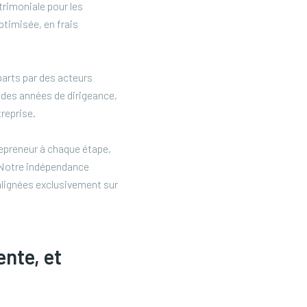
trimoniale pour les
ptimisée, en frais
 parts par des acteurs
s des années de dirigeance,
treprise.
repreneur à chaque étape,
. Notre indépendance
alignées exclusivement sur
nte, et