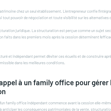
patrimoine chez un seul établissement. L'entrepreneur confie l'intégral
i tout pouvoir de négociation et toute visibilité sur les alternatives
ructuration juridique. La structuration est perçue comme un sujet sec
ion faits dans les premiers mois après la cession déterminent l'effica
é et indépendant permet d'éviter ces écueils et de construire aprè
smissible dans les meilleures conditions.
appel à un family office pour gérer
on
 d'un family office indépendant commence avant la cession elle-mêm
à anticiper les conséquences patrimoniales de la vente, structuratio