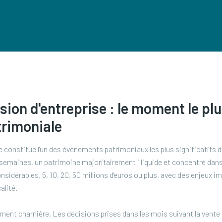
sion d'entreprise : le moment le plu
trimoniale
 constitue l'un des événements patrimoniaux les plus significatifs da
semaines, un patrimoine majoritairement illiquide et concentré dans
nsidérables, 5, 10, 20, 50 millions d'euros ou plus, avec des enjeux 
alité.
ent charnière. Les décisions prises dans les mois suivant la vente d