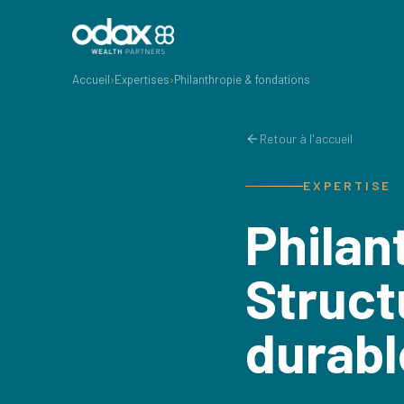
Accueil
›
Expertises
›
Philanthropie & fondations
Retour à l'accueil
EXPERTISE
Philan
Struct
durabl