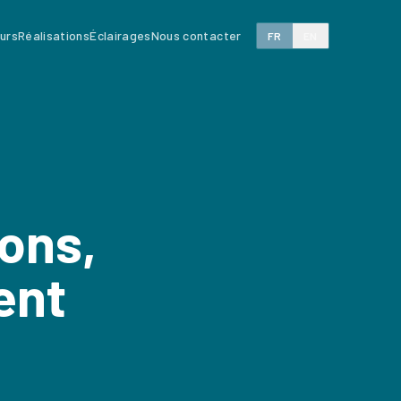
eurs
Réalisations
Éclairages
Nous contacter
FR
EN
ions,
ent