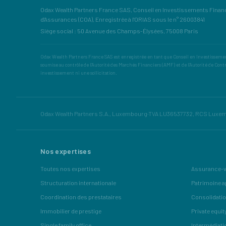
Odax Wealth Partners France SAS, Conseil en Investissements Financi
d'Assurances (COA), Enregistrée à l'ORIAS sous le n° 26003841
Siège social : 50 Avenue des Champs-Élysées, 75008 Paris
Odax Wealth Partners France SAS est enregistrée en tant que Conseil en Investissement
soumise au contrôle de l'Autorité des Marchés Financiers (AMF) et de l'Autorité de Cont
investissement ni une sollicitation.
Odax Wealth Partners S.A., Luxembourg
·
TVA LU36537732, RCS Luxe
Nos expertises
Toutes nos expertises
Assurance-v
Structuration internationale
Patrimoine a
Coordination des prestataires
Consolidatio
Immobilier de prestige
Private equit
Single family office
Intermédiati