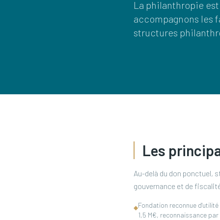
La philanthropie est
accompagnons les fam
structures philanth
Les princip
Au-delà du don ponctuel, s
gouvernance et de fiscalit
Fondation reconnue d'utilité
◆
1,5 M€, reconnaissance par 