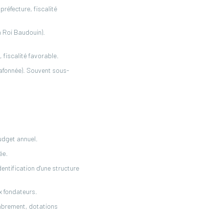
réfecture, fiscalité
n Roi Baudouin).
fiscalité favorable.
lafonnée). Souvent sous-
budget annuel.
ée.
entification d'une structure
x fondateurs.
embrement, dotations