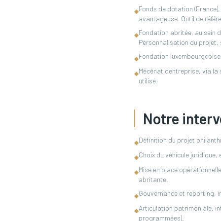
Fonds de dotation (France), 
◆
avantageuse. Outil de référ
Fondation abritée, au sein d
◆
Personnalisation du projet,
Fondation luxembourgeoise,
◆
Mécénat d'entreprise, via la
◆
utilisé.
Notre interv
Définition du projet philant
◆
Choix du véhicule juridique,
◆
Mise en place opérationnelle
◆
abritante.
Gouvernance et reporting, in
◆
Articulation patrimoniale, i
◆
programmées).