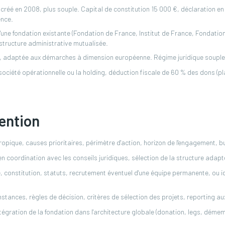
créé en 2008, plus souple. Capital de constitution 15 000 €, déclaration en p
ence.
'une fondation existante (Fondation de France, Institut de France, Fondatio
 structure administrative mutualisée.
 adaptée aux démarches à dimension européenne. Régime juridique souple, 
 société opérationnelle ou la holding, déduction fiscale de 60 % des dons (p
ention
hropique, causes prioritaires, périmètre d'action, horizon de l'engagement, 
 en coordination avec les conseils juridiques, sélection de la structure adapt
, constitution, statuts, recrutement éventuel d'une équipe permanente, ou id
stances, règles de décision, critères de sélection des projets, reporting au
ntégration de la fondation dans l'architecture globale (donation, legs, dém