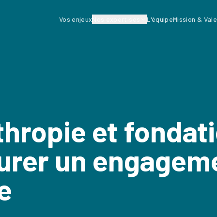
Vos enjeux
Nos expertises
L'équipe
Mission & Val
thropie et fondat
urer un engagem
e