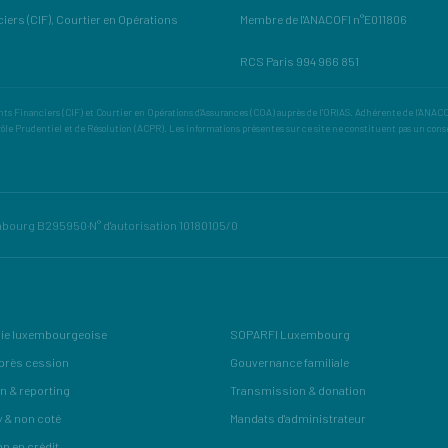
ers (CIF), Courtier en Opérations
Membre de l'ANACOFI n°E011806
RCS Paris 994 966 851
s Financiers (CIF) et Courtier en Opérations d'Assurances (COA) auprès de l'ORIAS. Adhérente de l'ANACOF
rôle Prudentiel et de Résolution (ACPR). Les informations présentes sur ce site ne constituent pas un cons
mbourg B295950
·
N° d'autorisation 10180105/0
ie luxembourgeoise
SOPARFI Luxembourg
près cession
Gouvernance familiale
n & reporting
Transmission & donation
y & non coté
Mandats d'administrateur
on en crédit