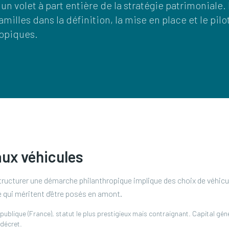
 un volet à part entière de la stratégie patrimoniale.
illes dans la définition, la mise en place et le pilo
ropiques.
aux véhicules
tructurer une démarche philanthropique implique des choix de véhicul
é qui méritent d'être posés en amont.
 publique (France), statut le plus prestigieux mais contraignant. Capital g
décret.