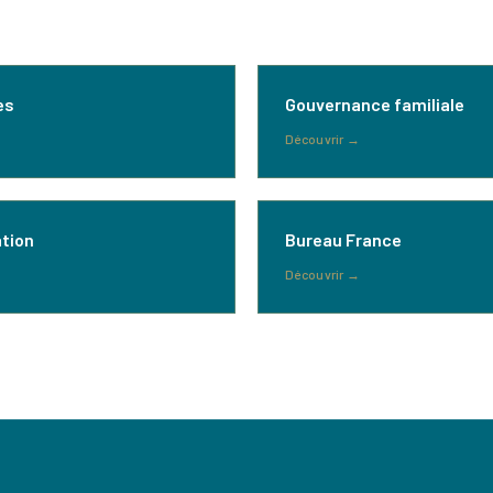
es
Gouvernance familiale
Découvrir
→
tion
Bureau France
Découvrir
→