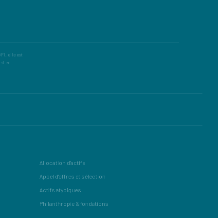
I, elle est
eil en
Allocation d'actifs
Appel d'offres et sélection
Actifs atypiques
Philanthropie & fondations