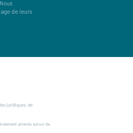
 Nous
tage de leurs
es juridiques, de
énéralement attendu autour de