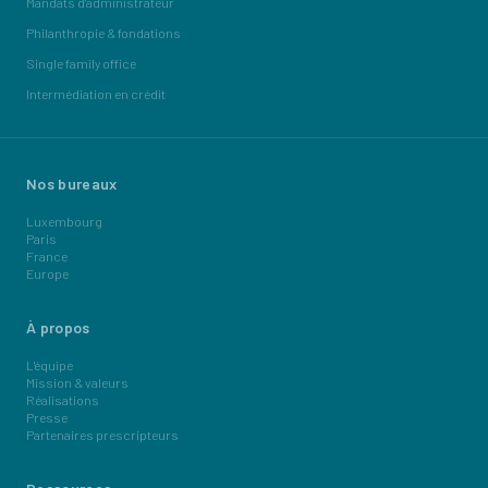
Mandats d'administrateur
Philanthropie & fondations
Single family office
Intermédiation en crédit
Nos bureaux
Luxembourg
Paris
France
Europe
À propos
L'équipe
Mission & valeurs
Réalisations
Presse
Partenaires prescripteurs