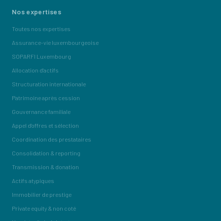
Nos expertises
Toutes nos expertises
Assurance-vie luxembourgeoise
SOPARFI Luxembourg
Allocation d'actifs
Structuration internationale
Patrimoine après cession
Gouvernance familiale
Appel d'offres et sélection
Coordination des prestataires
Consolidation & reporting
Transmission & donation
Actifs atypiques
Immobilier de prestige
Private equity & non coté