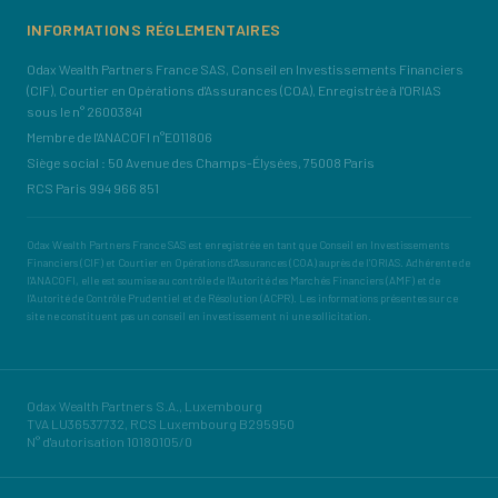
INFORMATIONS RÉGLEMENTAIRES
Odax Wealth Partners France SAS, Conseil en Investissements Financiers
(CIF), Courtier en Opérations d'Assurances (COA), Enregistrée à l'ORIAS
sous le n° 26003841
Membre de l'ANACOFI n°E011806
Siège social : 50 Avenue des Champs-Élysées, 75008 Paris
RCS Paris 994 966 851
Odax Wealth Partners France SAS est enregistrée en tant que Conseil en Investissements
Financiers (CIF) et Courtier en Opérations d'Assurances (COA) auprès de l'ORIAS. Adhérente de
l'ANACOFI, elle est soumise au contrôle de l'Autorité des Marchés Financiers (AMF) et de
l'Autorité de Contrôle Prudentiel et de Résolution (ACPR). Les informations présentes sur ce
site ne constituent pas un conseil en investissement ni une sollicitation.
Odax Wealth Partners S.A., Luxembourg
TVA LU36537732, RCS Luxembourg B295950
N° d'autorisation 10180105/0