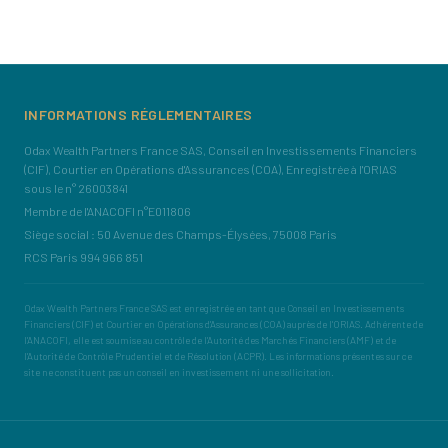
INFORMATIONS RÉGLEMENTAIRES
Odax Wealth Partners France SAS, Conseil en Investissements Financiers
(CIF), Courtier en Opérations d'Assurances (COA), Enregistrée à l'ORIAS
sous le n° 26003841
Membre de l'ANACOFI n°E011806
Siège social : 50 Avenue des Champs-Élysées, 75008 Paris
RCS Paris 994 966 851
Odax Wealth Partners France SAS est enregistrée en tant que Conseil en Investissements
Financiers (CIF) et Courtier en Opérations d'Assurances (COA) auprès de l'ORIAS. Adhérente de
l'ANACOFI, elle est soumise au contrôle de l'Autorité des Marchés Financiers (AMF) et de
l'Autorité de Contrôle Prudentiel et de Résolution (ACPR). Les informations présentes sur ce
site ne constituent pas un conseil en investissement ni une sollicitation.