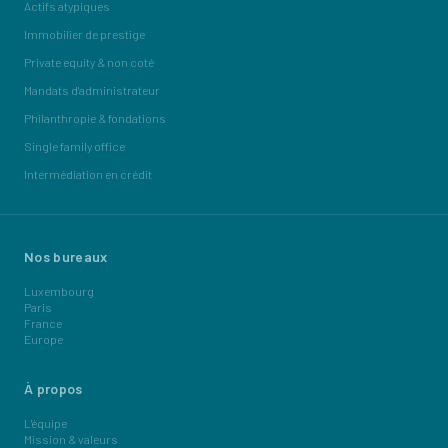
Actifs atypiques
Immobilier de prestige
Private equity & non coté
Mandats d'administrateur
Philanthropie & fondations
Single family office
Intermédiation en crédit
Nos bureaux
Luxembourg
Paris
France
Europe
À propos
L'équipe
Mission & valeurs