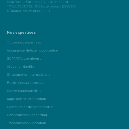
Odax Wealth Partners S.A., Luxembourg
TVA LU36537732, RCS Luxembourg B295950
N° d'autorisation 10180105/0
Nos expertises
Toutes nos expertises
Assurance-vie luxembourgeoise
SOPARFI Luxembourg
Allocation d'actifs
Structuration internationale
Patrimoine après cession
Gouvernance familiale
Appel d'offres et sélection
Coordination des prestataires
Consolidation & reporting
Transmission & donation