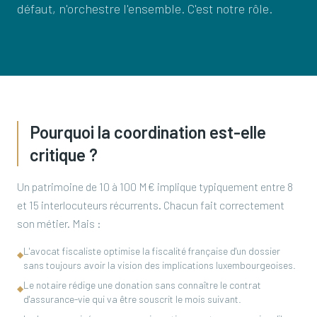
défaut, n'orchestre l'ensemble. C'est notre rôle.
Pourquoi la coordination est-elle
critique ?
Un patrimoine de 10 à 100 M€ implique typiquement entre 8
et 15 interlocuteurs récurrents. Chacun fait correctement
son métier. Mais :
L'avocat fiscaliste optimise la fiscalité française d'un dossier
◆
sans toujours avoir la vision des implications luxembourgeoises.
Le notaire rédige une donation sans connaître le contrat
◆
d'assurance-vie qui va être souscrit le mois suivant.