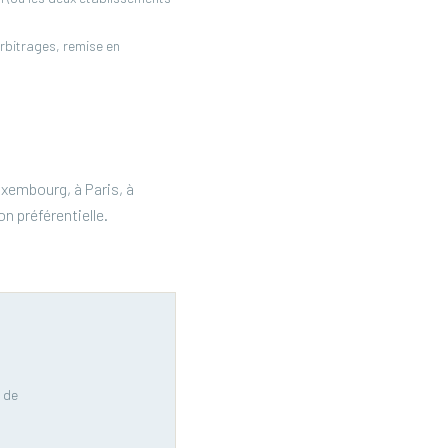
rbitrages, remise en
xembourg, à Paris, à
n préférentielle.
 de