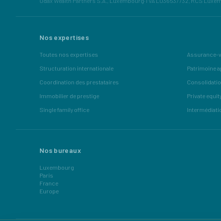
Odax Wealth Partners S.A., Luxembourg
·
TVA LU36537732, RCS Luxe
Nos expertises
Toutes nos expertises
Assurance-v
Structuration internationale
Patrimoine a
Coordination des prestataires
Consolidatio
Immobilier de prestige
Private equit
Single family office
Intermédiati
Nos bureaux
Luxembourg
Paris
France
Europe