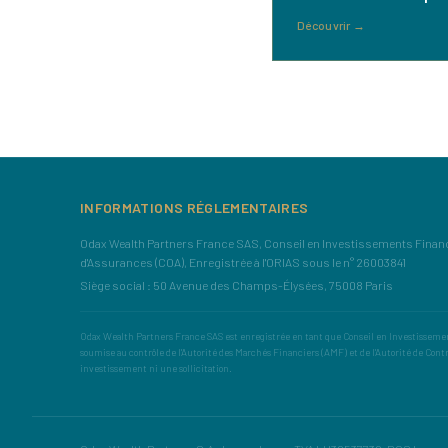
Découvrir
→
INFORMATIONS RÉGLEMENTAIRES
Odax Wealth Partners France SAS, Conseil en Investissements Financi
d'Assurances (COA), Enregistrée à l'ORIAS sous le n° 26003841
Siège social : 50 Avenue des Champs-Élysées, 75008 Paris
Odax Wealth Partners France SAS est enregistrée en tant que Conseil en Investissement
soumise au contrôle de l'Autorité des Marchés Financiers (AMF) et de l'Autorité de Cont
investissement ni une sollicitation.