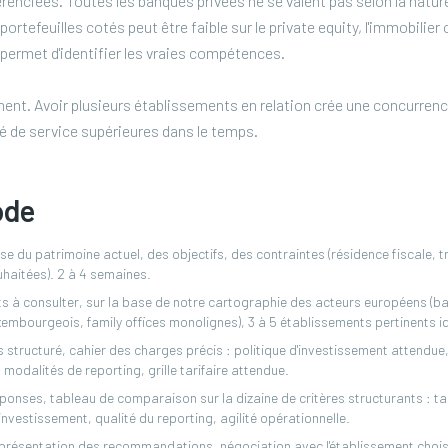
érenciées. Toutes les banques privées ne se valent pas selon la natu
ortefeuilles cotés peut être faible sur le private equity, l'immobilier
permet d'identifier les vraies compétences.
nent. Avoir plusieurs établissements en relation crée une concurrence
té de service supérieures dans le temps.
ode
 du patrimoine actuel, des objectifs, des contraintes (résidence fiscale, tr
uhaitées). 2 à 4 semaines.
s à consulter, sur la base de notre cartographie des acteurs européens (b
embourgeois, family offices monolignes), 3 à 5 établissements pertinents id
s structuré, cahier des charges précis : politique d'investissement attendue,
modalités de reporting, grille tarifaire attendue.
nses, tableau de comparaison sur la dizaine de critères structurants : tari
investissement, qualité du reporting, agilité opérationnelle.
, présentation des recommandations, négociation avec l'établissement chois