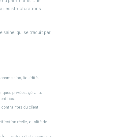
re du patrimoine. Une
 ou les structurations
 saine, qui se traduit par
ansmission, liquidité,
anques privées, gérants
entifiés.
 contraintes du client,
fication réelle, qualité de
i (ou les deux établissements