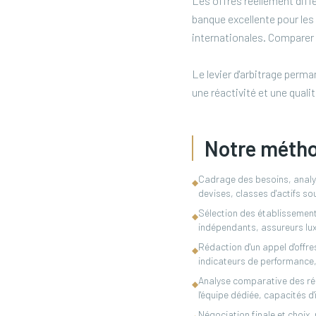
Les offres réellement diff
banque excellente pour les p
internationales. Comparer 
Le levier d'arbitrage perma
une réactivité et une quali
Notre méth
Cadrage des besoins, analyse
◆
devises, classes d'actifs so
Sélection des établissement
◆
indépendants, assureurs lux
Rédaction d'un appel d'offre
◆
indicateurs de performance, 
Analyse comparative des répo
◆
l'équipe dédiée, capacités d'
Négociation finale et choix