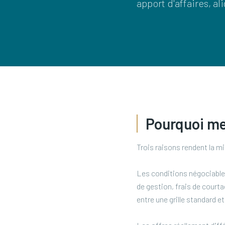
apport d'affaires, al
Pourquoi me
Trois raisons rendent la m
Les conditions négociables
de gestion, frais de court
entre une grille standard e