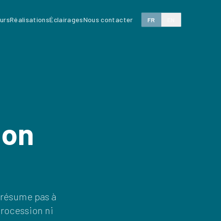
eurs
Réalisations
Éclairages
Nous contacter
FR
EN
ion
 résume pas à
rocession ni