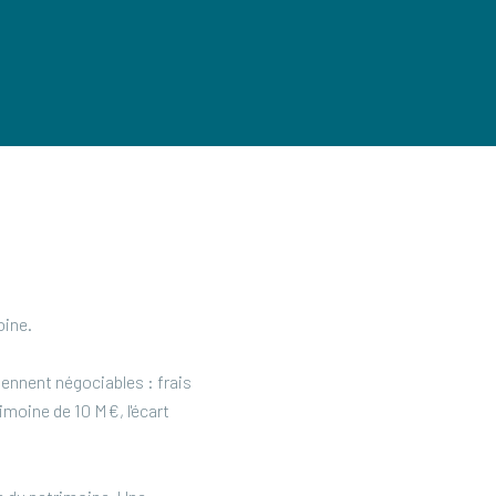
oine.
iennent négociables : frais
imoine de 10 M€, l'écart