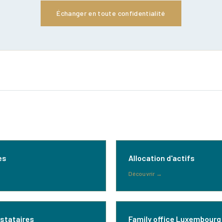
Échanger en toute confidentialité
es
Allocation d'actifs
Découvrir
→
estataires
Family office Luxembourg