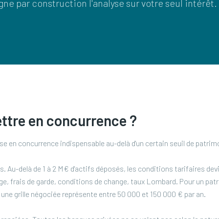
igne par construction l'analyse sur votre seul intérêt.
ttre en concurrence ?
ise en concurrence indispensable au-delà d'un certain seuil de patrim
. Au-delà de 1 à 2 M€ d'actifs déposés, les conditions tarifaires dev
age, frais de garde, conditions de change, taux Lombard. Pour un patr
t une grille négociée représente entre 50 000 et 150 000 € par an.