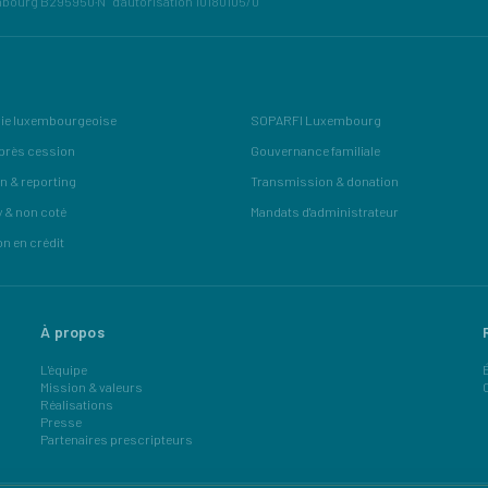
mbourg B295950
·
N° d'autorisation 10180105/0
ie luxembourgeoise
SOPARFI Luxembourg
près cession
Gouvernance familiale
n & reporting
Transmission & donation
y & non coté
Mandats d'administrateur
on en crédit
À propos
L'équipe
Mission & valeurs
Réalisations
Presse
Partenaires prescripteurs