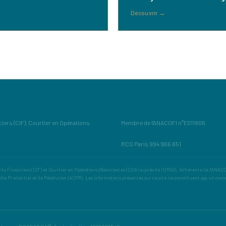
Découvrir
→
ers (CIF), Courtier en Opérations
Membre de l'ANACOFI n°E011806
RCS Paris 994 966 851
s Financiers (CIF) et Courtier en Opérations d'Assurances (COA) auprès de l'ORIAS. Adhérente de l'ANACOF
rôle Prudentiel et de Résolution (ACPR). Les informations présentes sur ce site ne constituent pas un cons