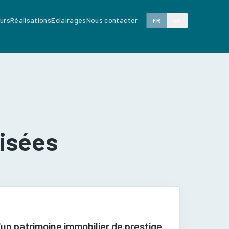
eurs
Réalisations
Éclairages
Nous contacter
FR
EN
lisées
un patrimoine immobilier de prestige