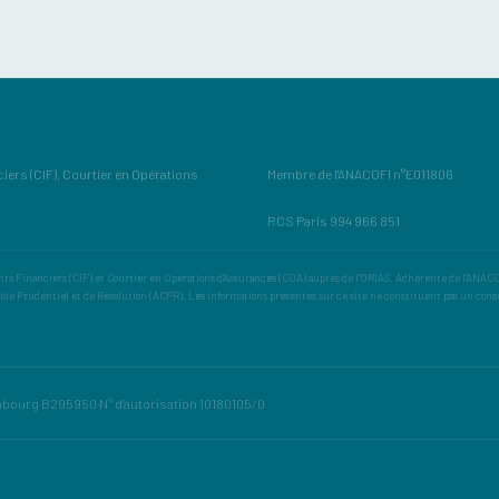
ers (CIF), Courtier en Opérations
Membre de l'ANACOFI n°E011806
RCS Paris 994 966 851
s Financiers (CIF) et Courtier en Opérations d'Assurances (COA) auprès de l'ORIAS. Adhérente de l'ANACOF
rôle Prudentiel et de Résolution (ACPR). Les informations présentes sur ce site ne constituent pas un cons
mbourg B295950
·
N° d'autorisation 10180105/0