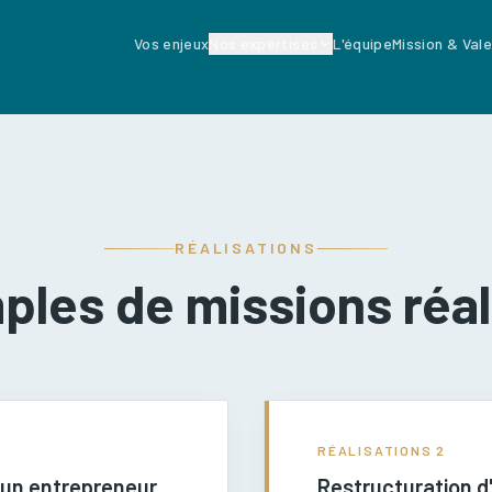
Vos enjeux
Nos expertises
L'équipe
Mission & Val
RÉALISATIONS
les de missions réa
RÉALISATIONS
2
un entrepreneur
Restructuration d'