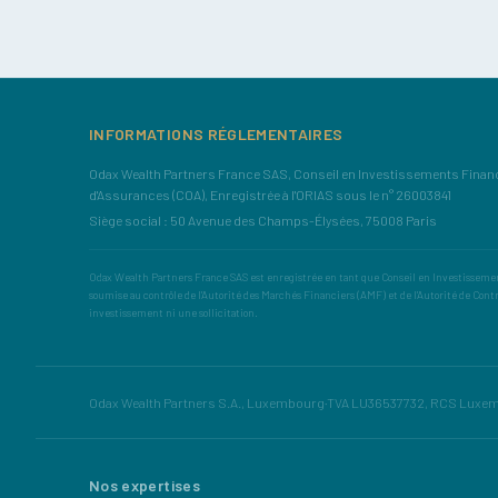
INFORMATIONS RÉGLEMENTAIRES
Odax Wealth Partners France SAS, Conseil en Investissements Financi
d'Assurances (COA), Enregistrée à l'ORIAS sous le n° 26003841
Siège social : 50 Avenue des Champs-Élysées, 75008 Paris
Odax Wealth Partners France SAS est enregistrée en tant que Conseil en Investissement
soumise au contrôle de l'Autorité des Marchés Financiers (AMF) et de l'Autorité de Cont
investissement ni une sollicitation.
Odax Wealth Partners S.A., Luxembourg
·
TVA LU36537732, RCS Luxe
Nos expertises