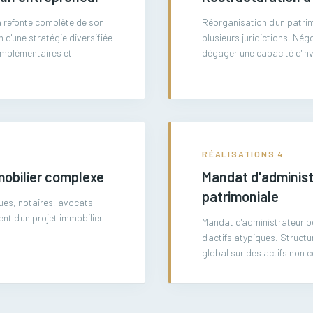
a refonte complète de son
Réorganisation d'un patri
n d'une stratégie diversifiée
plusieurs juridictions. Né
omplémentaires et
dégager une capacité d'inv
RÉALISATIONS
4
mobilier complexe
Mandat d'administ
patrimoniale
ues, notaires, avocats
ent d'un projet immobilier
Mandat d'administrateur po
d'actifs atypiques. Struc
global sur des actifs non 