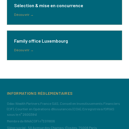
Sélection & mise en concurrence
Découvrir
→
Family office Luxembourg
Découvrir
→
INFORMATIONS RÉGLEMENTAIRES
Odax Wealth Partners France SAS, Conseil en Investissements Financiers
(CIF), Courtier en Opérations d'Assurances (COA), Enregistrée à l'ORIAS
sous le n° 26003841
Membre de l'ANACOFI n°E011806
Siège social : 50 Avenue des Champs-Élysées, 75008 Paris