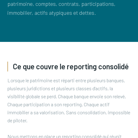
patrimoine, comptes, contrats, participations,
immobilier, actifs atypiques et dettes.
Ce que couvre le reporting consolidé
Lorsque le patrimoine est réparti entre plusieurs banques,
plusieurs juridictions et plusieurs classes d'actifs, la
visibilité globale se perd. Chaque banque envoie son relevé.
Chaque participation a son reporting. Chaque actif
immobilier a sa valorisation. Sans consolidation, impossible
de piloter.
Nous mettons en place un reporting consolidé qui réunit