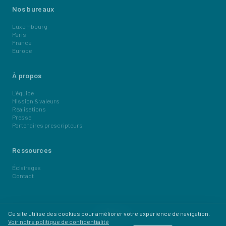
Nos bureaux
Luxembourg
Paris
France
Europe
À propos
L'équipe
Mission & valeurs
Réalisations
Presse
Partenaires prescripteurs
Ressources
Éclairages
Contact
Ce site utilise des cookies pour améliorer votre expérience de navigation.
Voir notre politique de confidentialité
© 2024,
2026
Odax Wealth Partners.
Mentions légales
Confidentialité