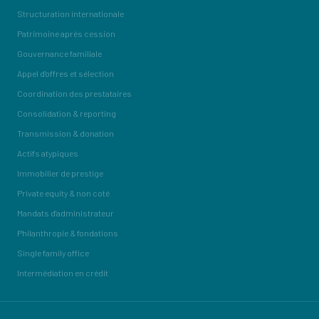
Structuration internationale
Patrimoine après cession
Gouvernance familiale
Appel d'offres et sélection
Coordination des prestataires
Consolidation & reporting
Transmission & donation
Actifs atypiques
Immobilier de prestige
Private equity & non coté
Mandats d'administrateur
Philanthropie & fondations
Single family office
Intermédiation en crédit