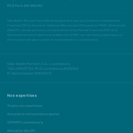
RCS Paris 994 966 851
Odax Wealth Partners France SAS est enregistrée en tant que Conseil en Investissements
Financiers (CIF) et Courtier en Opérations d'Assurances (COA) auprès de l'ORIAS. Adhérente de
l'ANACOFI, elle est soumise au contrôle de l'Autorité des Marchés Financiers (AMF) et de
l'Autorité de Contrôle Prudentiel et de Résolution (ACPR). Les informations présentes sur ce
site ne constituent pas un conseil en investissement ni une sollicitation.
Odax Wealth Partners S.A., Luxembourg
TVA LU36537732, RCS Luxembourg B295950
N° d'autorisation 10180105/0
Nos expertises
Toutes nos expertises
Assurance-vie luxembourgeoise
SOPARFI Luxembourg
Allocation d'actifs