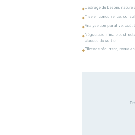
Cadrage du besoin, nature de
◆
Mise en concurrence, consul
◆
Analyse comparative, coût tot
◆
Négociation finale et struc
◆
clauses de sortie.
Pilotage récurrent, revue a
◆
Pr