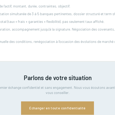
 l'actif, montant, durée, contraintes, objectif.
tation simultanée de 3 à 5 banques pertinentes, dossier structuré et term s
al (taux + frais + garanties + flexibilité), pas seulement taux affiché.
turation, accompagnement jusqu'à la signature. Négociation des covenants, 
nnuelle des conditions, renégociation à l'occasion des évolutions de marché
Parlons de votre situation
emier échange confidentiel et sans engagement. Nous vous écoutons avant
vous conseiller.
Échanger en toute confidentialité