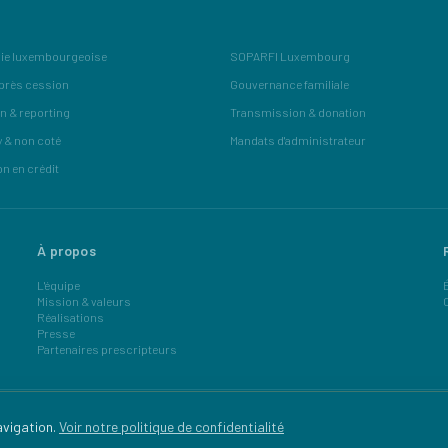
ie luxembourgeoise
SOPARFI Luxembourg
près cession
Gouvernance familiale
n & reporting
Transmission & donation
y & non coté
Mandats d'administrateur
on en crédit
À propos
L'équipe
Mission & valeurs
Réalisations
Presse
Partenaires prescripteurs
avigation.
Voir notre politique de confidentialité
© 2024,
2026
Odax Wealth Partner