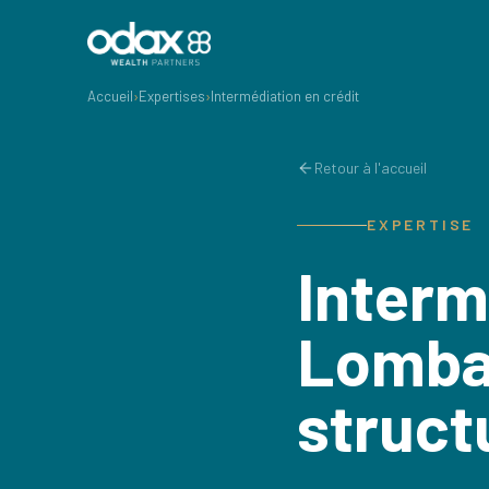
Accueil
›
Expertises
›
Intermédiation en crédit
Retour à l'accueil
EXPERTISE
Interm
Lombar
struct