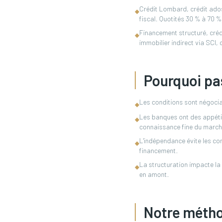
Crédit Lombard, crédit adoss
◆
fiscal. Quotités 30 % à 70 % 
Financement structuré, créd
◆
immobilier indirect via SCI, 
Pourquoi pa
Les conditions sont négociab
◆
Les banques ont des appétits
◆
connaissance fine du march
L'indépendance évite les conf
◆
financement.
La structuration impacte la 
◆
en amont.
Notre méth