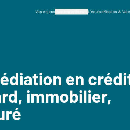
Vos enjeux
Nos expertises
L'équipe
Mission & Val
édiation en crédi
d, immobilier,
uré