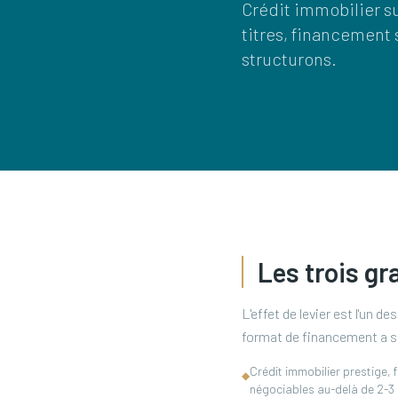
Crédit immobilier s
titres, financement 
structurons.
Les trois gr
L'effet de levier est l'un d
format de financement a sa
Crédit immobilier prestige, 
◆
négociables au-delà de 2-3 