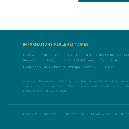
INFORMATIONS RÉGLEMENTAIRES
Odax Wealth Partners France SAS, Conseil en Investissements Financi
d'Assurances (COA), Enregistrée à l'ORIAS sous le n° 26003841
Siège social : 50 Avenue des Champs-Élysées, 75008 Paris
Odax Wealth Partners France SAS est enregistrée en tant que Conseil en Investissement
soumise au contrôle de l'Autorité des Marchés Financiers (AMF) et de l'Autorité de Cont
investissement ni une sollicitation.
Odax Wealth Partners S.A., Luxembourg
·
TVA LU36537732, RCS Luxe