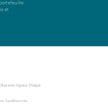
portefeuille
ns et
utilisé avec rigueur. Chaque
ons. Conditions très