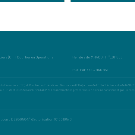
ers (CIF), Courtier en Opérations
Membre de l'ANACOFI n°E011806
RCS Paris 994 966 851
s Financiers (CIF) et Courtier en Opérations d'Assurances (COA) auprès de l'ORIAS. Adhérente de l'ANACOF
rôle Prudentiel et de Résolution (ACPR). Les informations présentes sur ce site ne constituent pas un cons
mbourg B295950
·
N° d'autorisation 10180105/0