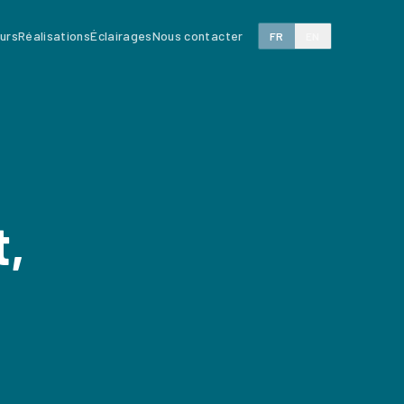
eurs
Réalisations
Éclairages
Nous contacter
FR
EN
t,