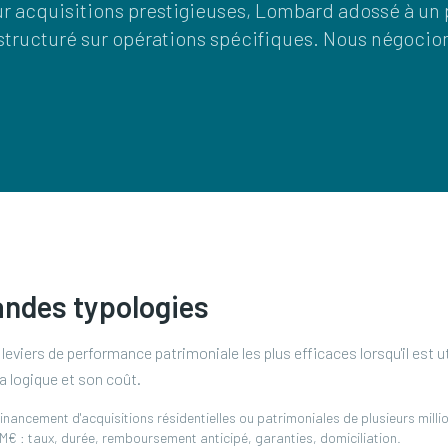
ur acquisitions prestigieuses, Lombard adossé à un 
structuré sur opérations spécifiques. Nous négocio
andes typologies
es leviers de performance patrimoniale les plus efficaces lorsqu'il est 
 logique et son coût.
financement d'acquisitions résidentielles ou patrimoniales de plusieurs milli
M€ : taux, durée, remboursement anticipé, garanties, domiciliation.