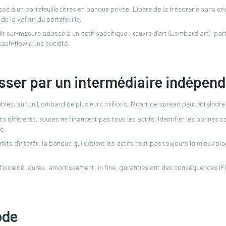
é à un portefeuille titres en banque privée. Libère de la trésorerie sans c
de la valeur du portefeuille.
it sur-mesure adossé à un actif spécifique : œuvre d'art (Lombard art), par
cash-flow d'une société.
sser par un intermédiaire indépend
les, sur un Lombard de plusieurs millions, l'écart de spread peut atteindre
 différents, toutes ne financent pas tous les actifs. Identifier les bonnes
é.
lits d'intérêt, la banque qui détient les actifs n'est pas toujours la mieux p
fiscalité, durée, amortissement, in fine, garanties ont des conséquences IFI
ode