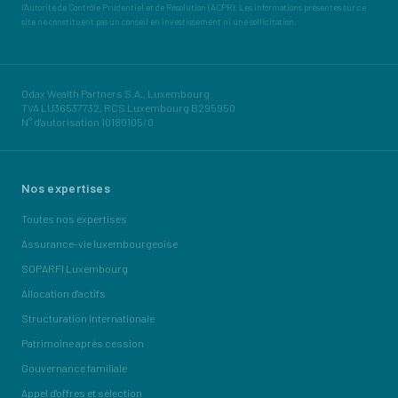
l'Autorité de Contrôle Prudentiel et de Résolution (ACPR). Les informations présentes sur ce
site ne constituent pas un conseil en investissement ni une sollicitation.
Odax Wealth Partners S.A., Luxembourg
TVA LU36537732, RCS Luxembourg B295950
N° d'autorisation 10180105/0
Nos expertises
Toutes nos expertises
Assurance-vie luxembourgeoise
SOPARFI Luxembourg
Allocation d'actifs
Structuration internationale
Patrimoine après cession
Gouvernance familiale
Appel d'offres et sélection