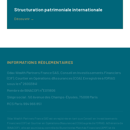
Structuration patrimoniale internationale
Découvrir
→
INFORMATIONS RÉGLEMENTAIRES
Odax Wealth Partners France SAS, Conseil en Investissements Financiers
(CIF), Courtier en Opérations d'Assurances (COA), Enregistrée à l'ORIAS
sous le n° 26003841
Membre de l'ANACOFI n°E011806
Siège social : 50 Avenue des Champs-Élysées, 75008 Paris
RCS Paris 994 966 851
Odax Wealth Partners France SAS est enregistrée en tant que Conseil en Investissements
Financiers (CIF) et Courtier en Opérations d'Assurances (COA) auprès de l'ORIAS. Adhérente de
l'ANACOFI, elle est soumise au contrôle de l'Autorité des Marchés Financiers (AMF) et de