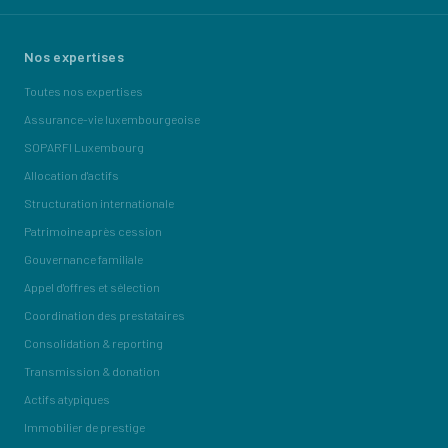
Nos expertises
Toutes nos expertises
Assurance-vie luxembourgeoise
SOPARFI Luxembourg
Allocation d'actifs
Structuration internationale
Patrimoine après cession
Gouvernance familiale
Appel d'offres et sélection
Coordination des prestataires
Consolidation & reporting
Transmission & donation
Actifs atypiques
Immobilier de prestige