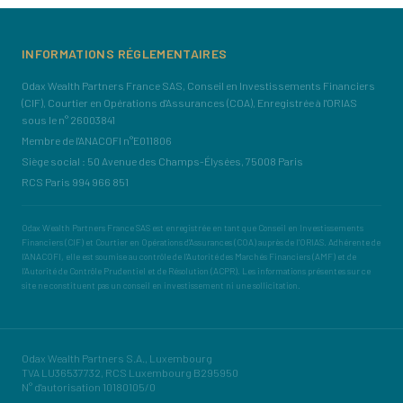
INFORMATIONS RÉGLEMENTAIRES
Odax Wealth Partners France SAS, Conseil en Investissements Financiers
(CIF), Courtier en Opérations d'Assurances (COA), Enregistrée à l'ORIAS
sous le n° 26003841
Membre de l'ANACOFI n°E011806
Siège social : 50 Avenue des Champs-Élysées, 75008 Paris
RCS Paris 994 966 851
Odax Wealth Partners France SAS est enregistrée en tant que Conseil en Investissements
Financiers (CIF) et Courtier en Opérations d'Assurances (COA) auprès de l'ORIAS. Adhérente de
l'ANACOFI, elle est soumise au contrôle de l'Autorité des Marchés Financiers (AMF) et de
l'Autorité de Contrôle Prudentiel et de Résolution (ACPR). Les informations présentes sur ce
site ne constituent pas un conseil en investissement ni une sollicitation.
Odax Wealth Partners S.A., Luxembourg
TVA LU36537732, RCS Luxembourg B295950
N° d'autorisation 10180105/0