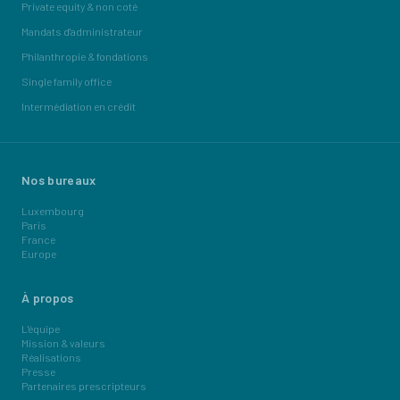
Private equity & non coté
Mandats d'administrateur
Philanthropie & fondations
Single family office
Intermédiation en crédit
Nos bureaux
Luxembourg
Paris
France
Europe
À propos
L'équipe
Mission & valeurs
Réalisations
Presse
Partenaires prescripteurs