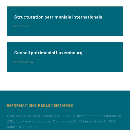
Structuration patrimoniale internationale
Découvrir
→
Conseil patrimonial Luxembourg
Découvrir
→
INFORMATIONS RÉGLEMENTAIRES
Odax Wealth Partners France SAS, Conseil en Investissements Financiers
(CIF), Courtier en Opérations d'Assurances (COA), Enregistrée à l'ORIAS
sous le n° 26003841