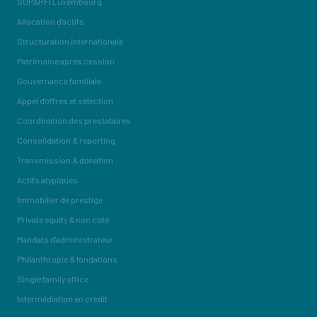
SOPARFI Luxembourg
Allocation d'actifs
Structuration internationale
Patrimoine après cession
Gouvernance familiale
Appel d'offres et sélection
Coordination des prestataires
Consolidation & reporting
Transmission & donation
Actifs atypiques
Immobilier de prestige
Private equity & non coté
Mandats d'administrateur
Philanthropie & fondations
Single family office
Intermédiation en crédit