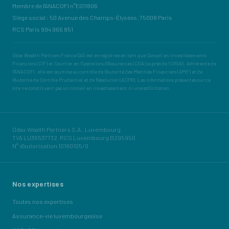
Membre de l'ANACOFI n°E011806
Siège social : 50 Avenue des Champs-Élysées, 75008 Paris
RCS Paris 994 966 851
Odax Wealth Partners France SAS est enregistrée en tant que Conseil en Investissements
Financiers (CIF) et Courtier en Opérations d'Assurances (COA) auprès de l'ORIAS. Adhérente de
l'ANACOFI, elle est soumise au contrôle de l'Autorité des Marchés Financiers (AMF) et de
l'Autorité de Contrôle Prudentiel et de Résolution (ACPR). Les informations présentes sur ce
site ne constituent pas un conseil en investissement ni une sollicitation.
Odax Wealth Partners S.A., Luxembourg
TVA LU36537732, RCS Luxembourg B295950
N° d'autorisation 10180105/0
Nos expertises
Toutes nos expertises
Assurance-vie luxembourgeoise