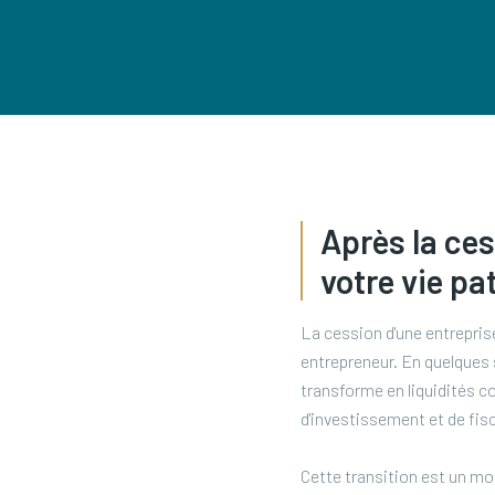
Après la ces
votre vie pa
La cession d'une entreprise
entrepreneur. En quelques 
transforme en liquidités co
d'investissement et de fisc
Cette transition est un mom