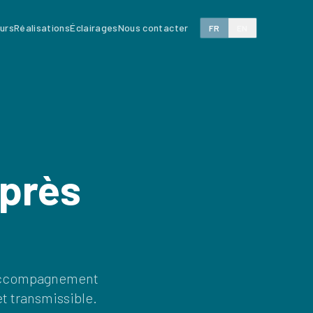
eurs
Réalisations
Éclairages
Nous contacter
FR
EN
après
Un accompagnement
t transmissible.