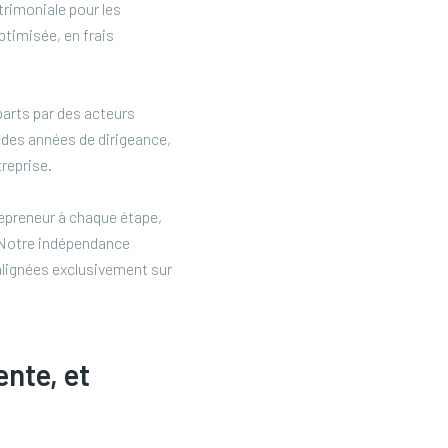
trimoniale pour les
ptimisée, en frais
 parts par des acteurs
s des années de dirigeance,
treprise.
repreneur à chaque étape,
. Notre indépendance
alignées exclusivement sur
nte, et