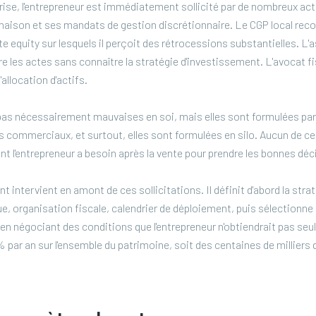
rise, l'entrepreneur est immédiatement sollicité par de nombreux ac
maison et ses mandats de gestion discrétionnaire. Le CGP local re
te equity sur lesquels il perçoit des rétrocessions substantielles. L
e les actes sans connaître la stratégie d'investissement. L'avocat fi
allocation d'actifs.
pas nécessairement mauvaises en soi, mais elles sont formulées par
s commerciaux, et surtout, elles sont formulées en silo. Aucun de ces
nt l'entrepreneur a besoin après la vente pour prendre les bonnes déc
t intervient en amont de ces sollicitations. Il définit d'abord la strat
que, organisation fiscale, calendrier de déploiement, puis sélectionne
 négociant des conditions que l'entrepreneur n'obtiendrait pas seul.
 par an sur l'ensemble du patrimoine, soit des centaines de milliers