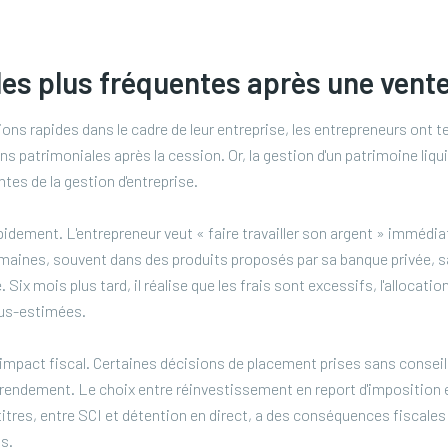
les plus fréquentes après une vente
ns rapides dans le cadre de leur entreprise, les entrepreneurs ont t
 patrimoniales après la cession. Or, la gestion d'un patrimoine liqui
es de la gestion d'entreprise.
rapidement. L'entrepreneur veut « faire travailler son argent » immédi
maines, souvent dans des produits proposés par sa banque privée, s
. Six mois plus tard, il réalise que les frais sont excessifs, l'allocati
ous-estimées.
l'impact fiscal. Certaines décisions de placement prises sans conseil
 rendement. Le choix entre réinvestissement en report d'imposition 
tres, entre SCI et détention en direct, a des conséquences fiscale
os.