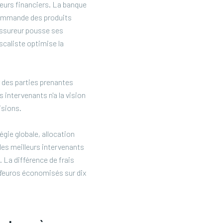
teurs financiers. La banque
commande des produits
'assureur pousse ses
scaliste optimise la
 des parties prenantes
 intervenants n'a la vision
isions.
égie globale, allocation
 les meilleurs intervenants
 La différence de frais
 d'euros économisés sur dix