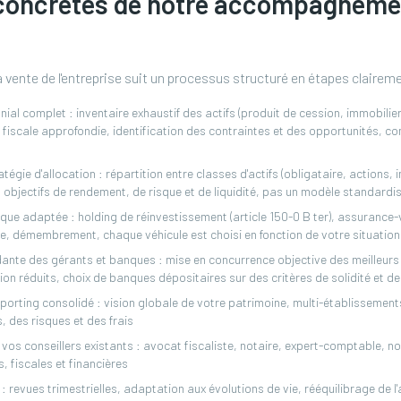
concrètes de notre accompagneme
 vente de l'entreprise suit un processus structuré en étapes claireme
ial complet : inventaire exhaustif des actifs (produit de cession, immobilier
 fiscale approfondie, identification des contraintes et des opportunités, c
atégie d'allocation : répartition entre classes d'actifs (obligataire, actions, 
os objectifs de rendement, de risque et de liquidité, pas un modèle standardi
ique adaptée : holding de réinvestissement (article 150-0 B ter), assurance
re, démembrement, chaque véhicule est choisi en fonction de votre situation
ante des gérants et banques : mise en concurrence objective des meilleur
ion réduits, choix de banques dépositaires sur des critères de solidité et de
porting consolidé : vision globale de votre patrimoine, multi-établissements
 des risques et des frais
vos conseillers existants : avocat fiscaliste, notaire, expert-comptable, 
s, fiscales et financières
: revues trimestrielles, adaptation aux évolutions de vie, rééquilibrage de l'