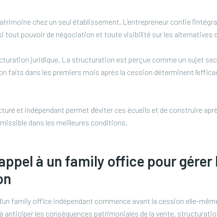
patrimoine chez un seul établissement. L'entrepreneur confie l'intégral
i tout pouvoir de négociation et toute visibilité sur les alternatives
ructuration juridique. La structuration est perçue comme un sujet sec
ion faits dans les premiers mois après la cession déterminent l'effica
é et indépendant permet d'éviter ces écueils et de construire aprè
smissible dans les meilleures conditions.
appel à un family office pour gérer
on
 d'un family office indépendant commence avant la cession elle-mêm
à anticiper les conséquences patrimoniales de la vente, structuratio