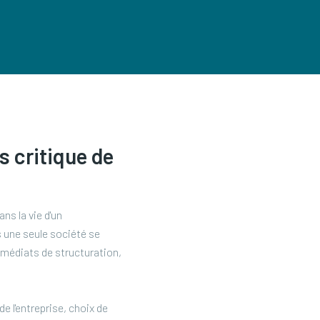
s critique de
ns la vie d'un
 une seule société se
immédiats de structuration,
e l'entreprise, choix de