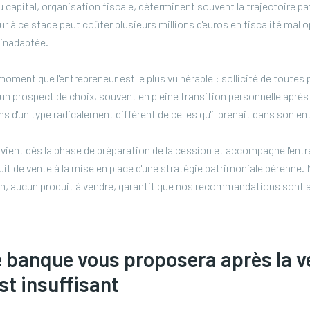
u capital, organisation fiscale, déterminent souvent la trajectoire pa
ur à ce stade peut coûter plusieurs millions d'euros en fiscalité mal o
 inadaptée.
moment que l'entrepreneur est le plus vulnérable : sollicité de toutes
i un prospect de choix, souvent en pleine transition personnelle aprè
s d'un type radicalement différent de celles qu'il prenait dans son en
vient dès la phase de préparation de la cession et accompagne l'ent
duit de vente à la mise en place d'une stratégie patrimoniale pérenne
on, aucun produit à vendre, garantit que nos recommandations sont 
 banque vous proposera après la ve
st insuffisant