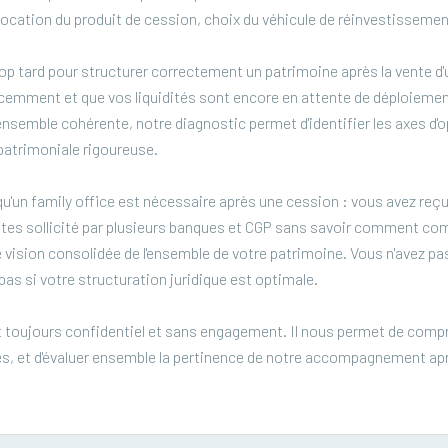
'allocation du produit de cession, choix du véhicule de réinvestissemen
trop tard pour structurer correctement un patrimoine après la vente d'
cemment et que vos liquidités sont encore en attente de déploiement
'ensemble cohérente, notre diagnostic permet d'identifier les axes d'
patrimoniale rigoureuse.
u'un family office est nécessaire après une cession : vous avez reçu 
êtes sollicité par plusieurs banques et CGP sans savoir comment com
 vision consolidée de l'ensemble de votre patrimoine. Vous n'avez pas
as si votre structuration juridique est optimale.
 toujours confidentiel et sans engagement. Il nous permet de compr
es, et d'évaluer ensemble la pertinence de notre accompagnement ap