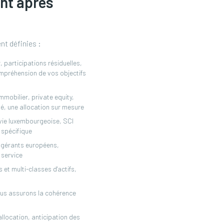
nt après
nt définies :
, participations résiduelles,
ompréhension de vos objectifs
immobilier, private equity,
sé, une allocation sur mesure
-vie luxembourgeoise, SCI
 spécifique
s gérants européens,
 service
 et multi-classes d'actifs,
nous assurons la cohérence
allocation, anticipation des