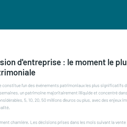
sion d'entreprise : le moment le plu
trimoniale
 constitue l'un des événements patrimoniaux les plus significatifs da
semaines, un patrimoine majoritairement illiquide et concentré dans
nsidérables, 5, 10, 20, 50 millions d'euros ou plus, avec des enjeux 
alité.
ent charnière. Les décisions prises dans les mois suivant la vente d