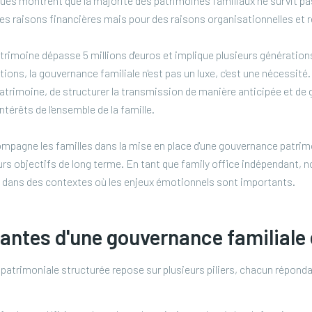
es montrent que la majorité des patrimoines familiaux ne survit pas
es raisons financières mais pour des raisons organisationnelles et r
atrimoine dépasse 5 millions d'euros et implique plusieurs génération
ctions, la gouvernance familiale n'est pas un luxe, c'est une nécessité
 patrimoine, de structurer la transmission de manière anticipée et de 
ntérêts de l'ensemble de la famille.
pagne les familles dans la mise en place d'une gouvernance patrimo
leurs objectifs de long terme. En tant que family office indépendant, 
es dans des contextes où les enjeux émotionnels sont importants.
ntes d'une gouvernance familiale 
patrimoniale structurée repose sur plusieurs piliers, chacun répond