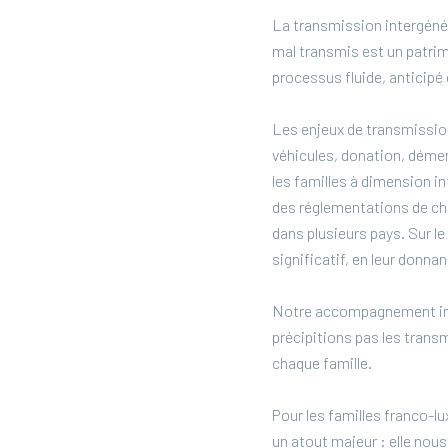
La transmission intergénér
mal transmis est un patrim
processus fluide, anticipé 
Les enjeux de transmission s
véhicules, donation, démem
les familles à dimension int
des réglementations de cha
dans plusieurs pays. Sur le 
significatif, en leur donn
Notre accompagnement int
précipitions pas les tran
chaque famille.
Pour les familles franco-
un atout majeur : elle nou