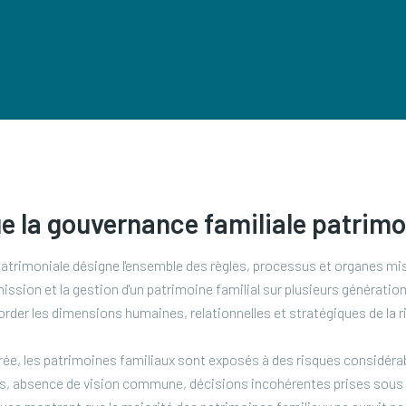
e la gouvernance familiale patrimo
atrimoniale désigne l'ensemble des règles, processus et organes mis
mission et la gestion d'un patrimoine familial sur plusieurs génératio
order les dimensions humaines, relationnelles et stratégiques de la r
e, les patrimoines familiaux sont exposés à des risques considérabl
tifs, absence de vision commune, décisions incohérentes prises sous 