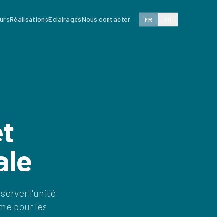
eurs
Réalisations
Éclairages
Nous contacter
FR
EN
et
ale
server l'unité
me pour les