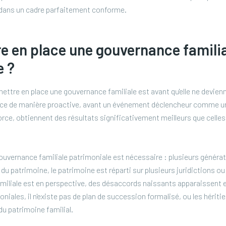
s dans un cadre parfaitement conforme.
e en place une gouvernance famili
e ?
ttre en place une gouvernance familiale est avant qu'elle ne devienn
nce de manière proactive, avant un événement déclencheur comme une
orce, obtiennent des résultats significativement meilleurs que celle
ouvernance familiale patrimoniale est nécessaire : plusieurs généra
 du patrimoine, le patrimoine est réparti sur plusieurs juridictions ou
amiliale est en perspective, des désaccords naissants apparaissent 
oniales, il n'existe pas de plan de succession formalisé, ou les héritie
du patrimoine familial.