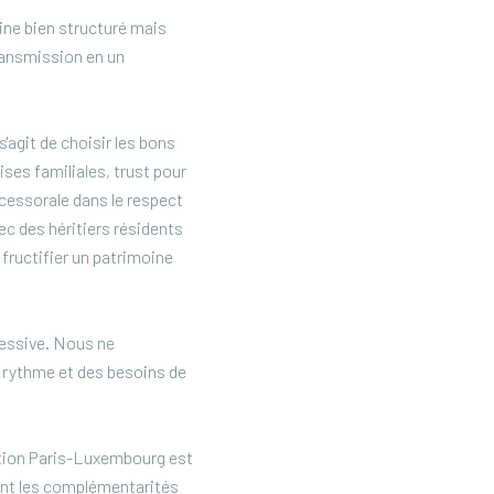
ine bien structuré mais
transmission en un
s'agit de choisir les bons
ses familiales, trust pour
uccessorale dans le respect
ec des héritiers résidents
e fructifier un patrimoine
essive. Nous ne
 rythme et des besoins de
ation Paris-Luxembourg est
tent les complémentarités