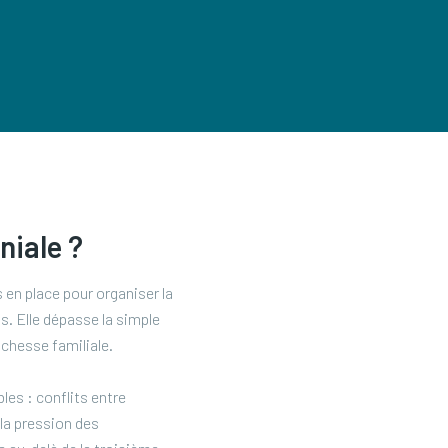
niale ?
 en place pour organiser la
ns. Elle dépasse la simple
ichesse familiale.
es : conflits entre
la pression des