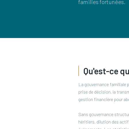
familles fortunées.
Qu'est-ce qu
La gouvernance familiale p
prise de décision, la trans
gestion financière pour ab
Sans gouvernance structuré
héritiers, dilution des ac