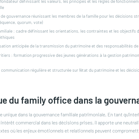
fondateur définissant les valeurs, les principes et les règles de fonctionneme
lle
ce de gouvernance réunissant les membres de la famille pour les décisions st
réquence, quorum, vote)
miliale : cadre définissant les orientations, les contraintes et les objectifs
 éthiques
sation anticipée de la transmission du patrimoine et des responsabilités d
itiers : formation progressive des jeunes générations à la gestion patrimoni
communication régulière et structurée sur l'état du patrimoine et les décisio
s
ue du family office dans la gouvern
le unique dans la gouvernance familiale patrimoniale. En tant qu'inte
s intérêt commercial dans les décisions prises, il apporte une neutrali
tes où les enjeux émotionnels et relationnels peuvent compromettre