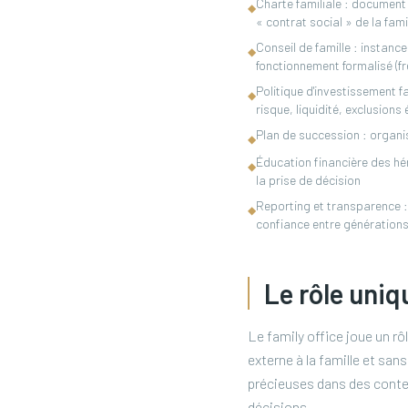
Charte familiale : document 
◆
« contrat social » de la fami
Conseil de famille : instan
◆
fonctionnement formalisé (f
Politique d'investissement fa
◆
risque, liquidité, exclusions
Plan de succession : organi
◆
Éducation financière des hér
◆
la prise de décision
Reporting et transparence : 
◆
confiance entre génération
Le rôle uniq
Le family office joue un rô
externe à la famille et san
précieuses dans des contex
décisions.