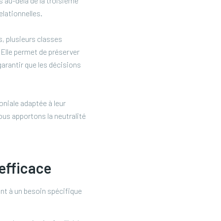
 au-delà de la troisième
elationnelles.
s, plusieurs classes
. Elle permet de préserver
garantir que les décisions
niale adaptée à leur
nous apportons la neutralité
efficace
ant à un besoin spécifique