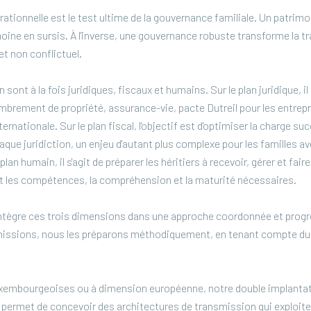
ationnelle est le test ultime de la gouvernance familiale. Un patrimo
oine en sursis. À l'inverse, une gouvernance robuste transforme la 
et non conflictuel.
ont à la fois juridiques, fiscaux et humains. Sur le plan juridique, il 
brement de propriété, assurance-vie, pacte Dutreil pour les entrepri
ernationale. Sur le plan fiscal, l'objectif est d'optimiser la charge s
que juridiction, un enjeu d'autant plus complexe pour les familles av
plan humain, il s'agit de préparer les héritiers à recevoir, gérer et fair
ant les compétences, la compréhension et la maturité nécessaires.
ègre ces trois dimensions dans une approche coordonnée et progr
smissions, nous les préparons méthodiquement, en tenant compte du
luxembourgeoises ou à dimension européenne, notre double implant
s permet de concevoir des architectures de transmission qui exploi